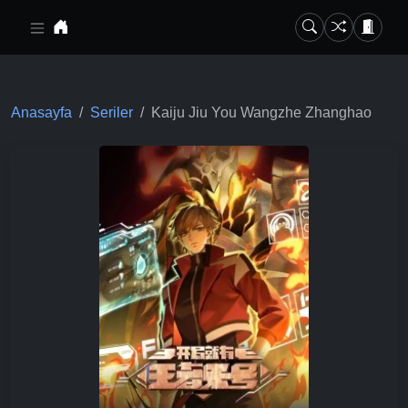
Ana içeriğe geç
Anasayfa
Seriler
Kaiju Jiu You Wangzhe Zhanghao