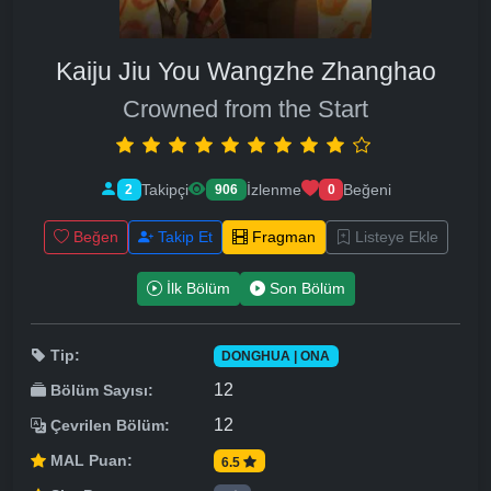
Kaiju Jiu You Wangzhe Zhanghao
Crowned from the Start
Takipçi
İzlenme
Beğeni
2
906
0
Beğen
Takip Et
Fragman
Listeye Ekle
İlk Bölüm
Son Bölüm
Tip:
DONGHUA | ONA
12
Bölüm Sayısı:
12
Çevrilen Bölüm:
MAL Puan:
6.5