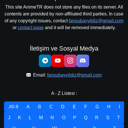
This site AnimeTR does not store any files on its server. All
contents are provided by non-affiliated third parties. In case
of any copyright issues, contact
fansubayyildiz@gmail.com
or
contact page
and it will be removed immediately.
İletişim ve Sosyal Medya
Email:
fansubayyildiz@gmail.com
A - Z Listesi :
.#0-9
A
B
C
D
E
F
G
H
I
J
K
L
M
N
O
P
Q
R
S
T