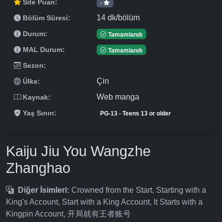
Site Puan:
-
14 dk/bölüm
Bölüm Süresi:
Durum:
Tamamlandı
MAL Durum:
Tamamlandı
Sezon:
Çin
Ülke:
Web manga
Kaynak:
Yaş Sınırı:
PG-13 - Teens 13 or older
Kaiju Jiu You Wangzhe
Zhanghao
Diğer İsimleri:
Crowned from the Start, Starting with a
King's Account, Start with a King Account, It Starts with a
Kingpin Account, 开局就有王者账号