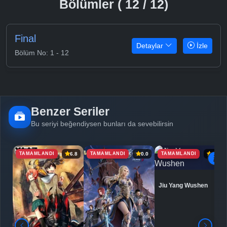
Bölümler ( 12 / 12)
Final
Detaylar
İzle
Bölüm No: 1 - 12
Benzer Seriler
Bu seriyi beğendiysen bunları da sevebilirsin
TAMAMLANDI
TAMAMLANDI
TAMAMLANDI
6.8
0.0
6.9
Jiu Yang Wushen