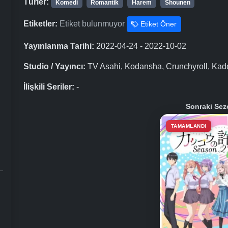
Türler:
Komedi
Romantik
Harem
Shounen
Etiketler:
Etiket bulunmuyor
Etiket Öner
Yayınlanma Tarihi:
2022-04-24 - 2022-10-02
Studio / Yayıncı:
TV Asahi, Kodansha, Crunchyroll, Kad
İlişkili Seriler:
-
Sonraki Sez
TAMAMLANDI