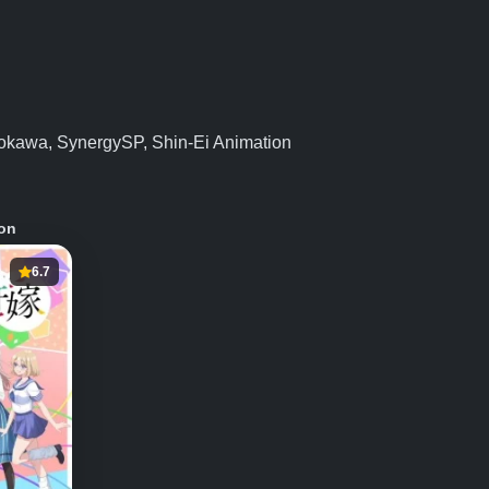
okawa, SynergySP, Shin-Ei Animation
on
6.7