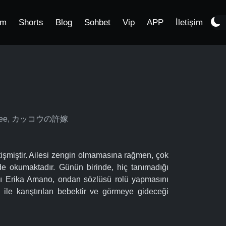
im
Shorts
Blog
Sohbet
Vip
APP
İletişim
Fiancee, カッコウの許嫁
etişmiştir. Ailesi zengin olmamasına rağmen, çok
ejde okumaktadır. Günün birinde, hiç tanımadığı
zı Erika Amano, ondan sözlüsü rolü yapmasını
 ile karıştırılan bebektir ve görmeye gideceği