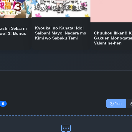
Bölüm No: 10
Bölüm No: 11
Kyoukai no Kanata: Idol
shii Sekai ni
Saiban! Mayoi Nagara mo
Chuukou Ikkan!! K
wo! 3: Bonus
Kimi wo Sabaku Tami
Gakuen Monogatar
Valentine-hen
Bölüm No: 12
Bölüm No: 13
Bölüm No: 14
Yeni
0
Bölüm No: 15
Bölüm No: 16