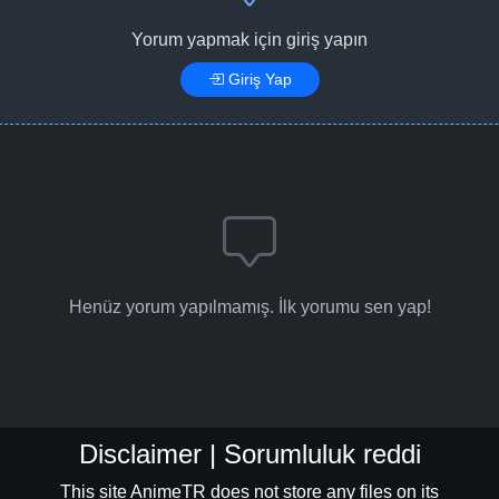
Yorum yapmak için giriş yapın
Giriş Yap
Bölüm No: 17
Bölüm No: 18
Bölüm No: 19
Henüz yorum yapılmamış. İlk yorumu sen yap!
Bölüm No: 20
Bölüm No: 21
Disclaimer | Sorumluluk reddi
Bölüm No: 22
This site AnimeTR does not store any files on its