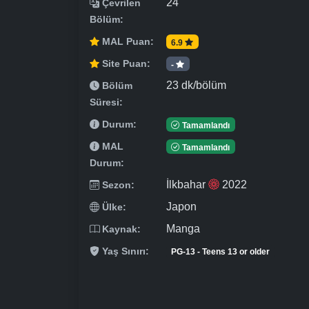
24
Çevrilen
Bölüm:
MAL Puan:
6.9
Site Puan:
-
23 dk/bölüm
Bölüm
Süresi:
Durum:
Tamamlandı
MAL
Tamamlandı
Durum:
İlkbahar
2022
Sezon:
Japon
Ülke:
Manga
Kaynak:
Yaş Sınırı:
PG-13 - Teens 13 or older