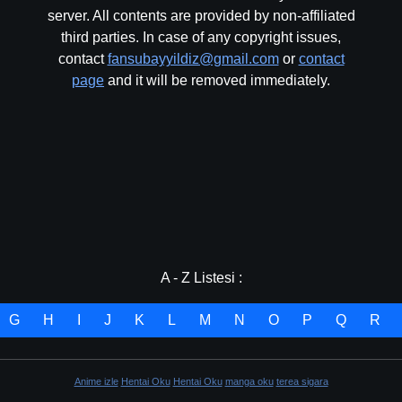
server. All contents are provided by non-affiliated
third parties. In case of any copyright issues,
Bölüm No: 23
contact
fansubayyildiz@gmail.com
or
contact
page
and it will be removed immediately.
Bölüm No: 24
A - Z Listesi :
G
H
I
J
K
L
M
N
O
P
Q
R
Anime izle
Hentai Oku
Hentai Oku
manga oku
terea sigara