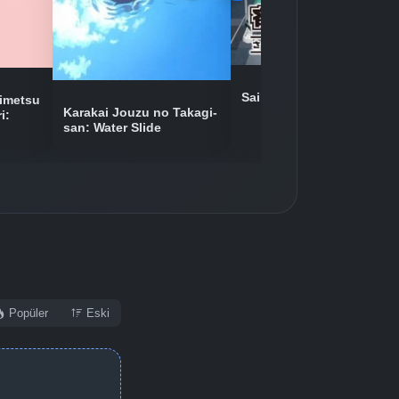
Detaylar
İzle
Detaylar
İzle
Saiki Kusuo no Ψ-nan 2
imetsu
Karakai Jouzu no Takagi-
i:
san: Water Slide
Detaylar
İzle
Detaylar
İzle
Detaylar
İzle
Popüler
Eski
Detaylar
İzle
Detaylar
İzle