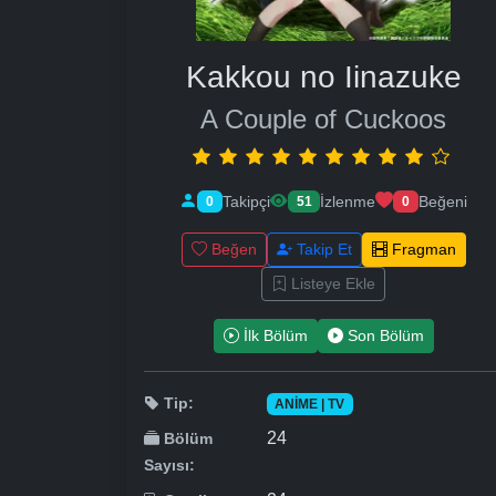
Kakkou no Iinazuke
A Couple of Cuckoos
Takipçi
İzlenme
Beğeni
0
51
0
Beğen
Takip Et
Fragman
Listeye Ekle
İlk Bölüm
Son Bölüm
Tip:
ANIME | TV
24
Bölüm
Sayısı: