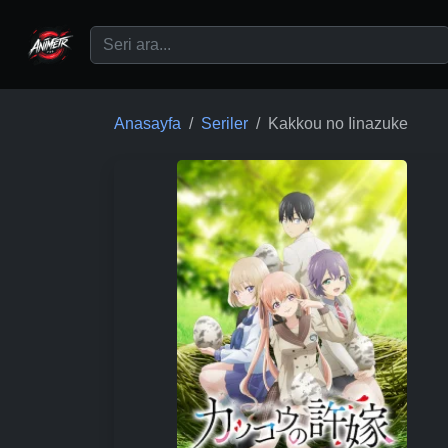
Ana içeriğe geç
Anasayfa
Seriler
Kakkou no Iinazuke