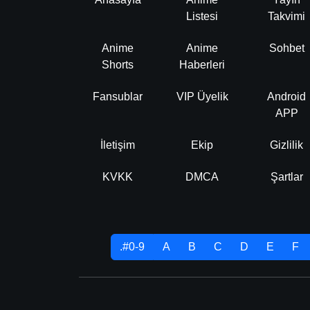
Listesi
Takvimi
Anime
Anime
Sohbet
Shorts
Haberleri
Fansublar
VIP Üyelik
Android
APP
İletişim
Ekip
Gizlilik
KVKK
DMCA
Şartlar
.#0-9
A
B
C
D
E
F