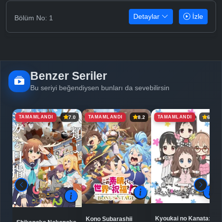
Detaylar
İzle
Bölüm No: 1
Benzer Seriler
Bu seriyi beğendiysen bunları da sevebilirsin
TAMAMLANDI
TAMAMLANDI
TAMAMLANDI
7.0
8.2
6.5
Kyoukai no Kanata:
Kono Subarashii