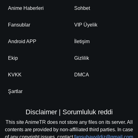
Anime Haberleri
Sohbet
Fansublar
VIP Üyelik
Android APP
İletişim
Ekip
Gizlilik
KVKK
DMCA
Şartlar
Disclaimer | Sorumluluk reddi
This site AnimeTR does not store any files on its server. All
contents are provided by non-affiliated third parties. In case
of any copyright issues, contact
fansubayyildiz@gmail.com