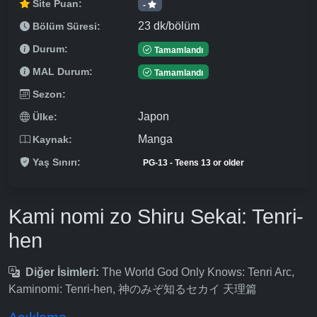
Site Puan:
-
23 dk/bölüm
Bölüm Süresi:
Durum:
Tamamlandı
MAL Durum:
Tamamlandı
Sezon:
Japon
Ülke:
Manga
Kaynak:
Yaş Sınırı:
PG-13 - Teens 13 or older
Kami nomi zo Shiru Sekai: Tenri-
hen
Diğer İsimleri:
The World God Only Knows: Tenri Arc,
Kaminomi: Tenri-hen, 神のみぞ知るセカイ 天理篇