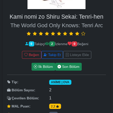
Kami nomi zo Shiru Sekai: Tenri-hen
The World God Only Knows: Tenri Arc
Takipçi
İzlenme
Beğeni
0
2
0
Beğen
Takip Et
Listeye Ekle
İlk Bölüm
Son Bölüm
Tip:
ANIME | OVA
2
Bölüm Sayısı:
1
Çevrilen Bölüm:
MAL Puan:
7.7