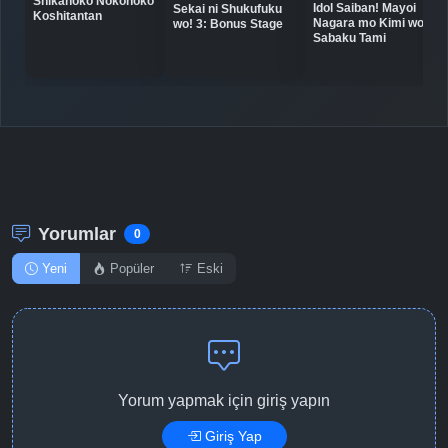
Shikanoko Nokonoko
Idol Saiban! Mayoi
Sekai ni Shukufuku
Koshitantan
Nagara mo Kimi wo
wo! 3: Bonus Stage
Sabaku Tami
Yorumlar
0
Yeni
Popüler
Eski
Yorum yapmak için giriş yapın
Giriş Yap