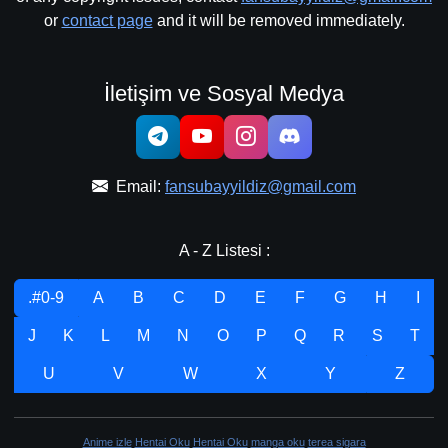
or
contact page
and it will be removed immediately.
İletişim ve Sosyal Medya
Email:
fansubayyildiz@gmail.com
A - Z Listesi :
.#0-9
A
B
C
D
E
F
G
H
I
J
K
L
M
N
O
P
Q
R
S
T
U
V
W
X
Y
Z
Anime izle
Hentai Oku
Hentai Oku
manga oku
terea sigara