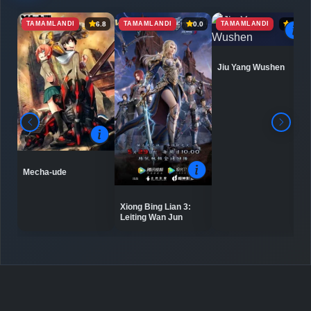
TAMAMLANDI
TAMAMLANDI
TAMAMLANDI
6.8
0.0
6.9
Detaylar
İzle
Bölüm No: 7
Jiu Yang Wushen
Detaylar
İzle
Bölüm No: 8
Mecha-ude
Xiong Bing Lian 3:
Leiting Wan Jun