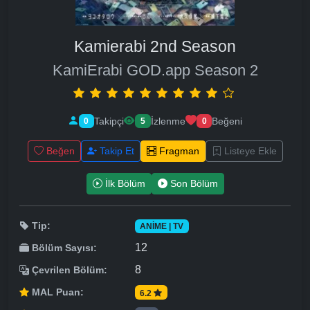
Kamierabi 2nd Season
KamiErabi GOD.app Season 2
Takipçi
İzlenme
Beğeni
0
5
0
Beğen
Takip Et
Fragman
Listeye Ekle
İlk Bölüm
Son Bölüm
Tip:
ANIME | TV
12
Bölüm Sayısı:
8
Çevrilen Bölüm:
MAL Puan:
6.2