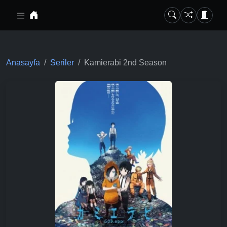
Ana içeriğe geç
Anasayfa
Seriler
Kamierabi 2nd Season