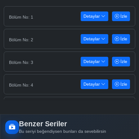
Detaylar
İzle
Bölüm No: 1
Detaylar
İzle
Bölüm No: 2
Detaylar
İzle
Bölüm No: 3
Detaylar
İzle
Bölüm No: 4
Detaylar
İzle
Bölüm No: 5
Benzer Seriler
Detaylar
İzle
Bölüm No: 6
Bu seriyi beğendiysen bunları da sevebilirsin