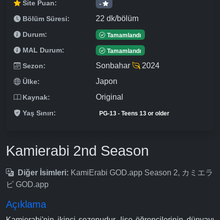
Site Puan:
-
22 dk/bölüm
Bölüm Süresi:
Durum:
Tamamlandı
MAL Durum:
Tamamlandı
Sonbahar
2024
Sezon:
Japon
Ülke:
Original
Kaynak:
Yaş Sınırı:
PG-13 - Teens 13 or older
Kamierabi 2nd Season
Diğer İsimleri:
KamiErabi GOD.app Season 2, カミエラ
ビ GOD.app
Açıklama
Kamierabi'nin ikinci sezonudur, lise öğrencilerinin dünyayı