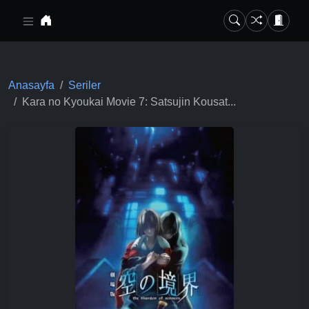
Ana içeriğe geç
Anasayfa
Seriler
Kara no Kyoukai Movie 7: Satsujin Kousat...