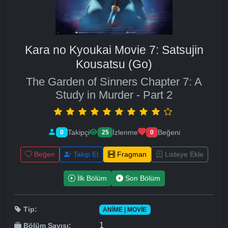
Kara no Kyoukai Movie 7: Satsujin
Kousatsu (Go)
The Garden of Sinners Chapter 7: A
Study in Murder - Part 2
Takipçi
İzlenme
Beğeni
0
25
0
Beğen
Takip Et
Fragman
Listeye Ekle
İlk Bölüm
Son Bölüm
Tip:
ANIME | MOVIE
1
Bölüm Sayısı: