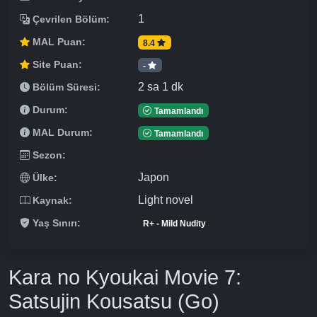
1
Çevrilen Bölüm:
MAL Puan:
8.4
Site Puan:
-
2 sa 1 dk
Bölüm Süresi:
Durum:
Tamamlandı
MAL Durum:
Tamamlandı
Sezon:
Japon
Ülke:
Light novel
Kaynak:
Yaş Sınırı:
R+ - Mild Nudity
Kara no Kyoukai Movie 7:
Satsujin Kousatsu (Go)