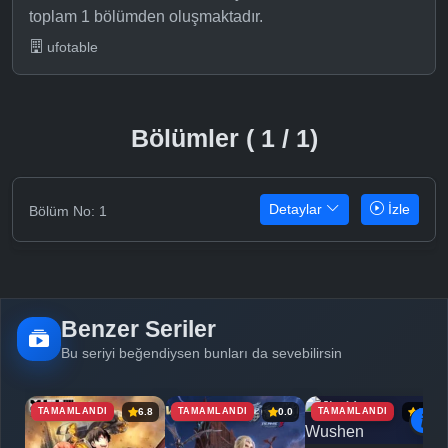
toplam 1 bölümden oluşmaktadır.
ufotable
Bölümler ( 1 / 1)
Detaylar
İzle
Bölüm No: 1
Benzer Seriler
Bu seriyi beğendiysen bunları da sevebilirsin
TAMAMLANDI
TAMAMLANDI
TAMAMLANDI
6.8
0.0
6.9