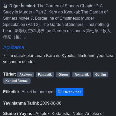
Diğer İsimleri:
The Garden of Sinners Chapter 7: A
Study in Murder - Part 2, Kara no Kyoukai: The Garden of
Sinners Movie 7, Borderline of Emptiness: Murder
Speculation (Part 2), The Garden of Sinners: ...not nothing
heart, 劇場版 空の境界 the Garden of sinners 第七章『殺人
考察（後）』
Açıklama
7 film olarak planlanan Kara no Kyoukai filmlerinin yedincisi
ve sonuncusudur.
Türler:
Aksiyon
Fantastik
Gizem
Romantik
Gerilim
Kentsel Fantazi
Etiketler:
Etiket bulunmuyor
Etiket Öner
Yayınlanma Tarihi:
2009-08-08
Studio / Yayıncı:
Aniplex, Kodansha, Notes, Aniplex of