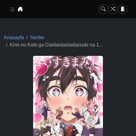
Ana içeriğe geç
Anasayfa
Seriler
Kimi no Koto ga Daidaidaidaidaisuki na 1...