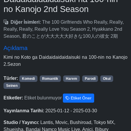
no Kanojo 2nd Season
Diğer İsimleri:
The 100 Girlfriends Who Really, Really,
Really, Really, Really Love You Season 2, Hyakkano 2nd
Season, 君のことが大大大大大好きな100人の彼女 2期
Açıklama
Kimi no Koto ga Daidaidaidaidaisuki na 100-nin no Kanojo
2.Sezon
Türler:
Komedi
Romantik
Harem
Parodi
Okul
Seinen
Etiketler:
Etiket bulunmuyor
Etiket Öner
Yayınlanma Tarihi:
2025-01-12 - 2025-03-30
Studio / Yayıncı:
Lantis, Movic, Bushiroad, Tokyo MX,
Shueisha, Bandai Namco Music Live, Anici, Bibury