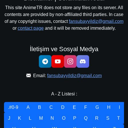
This site AnimeTR does not store any files on its server. All
contents are provided by non-affiliated third parties. In case
of any copyright issues, contact
fansubayyildiz@gmail.com
or
contact page
and it will be removed immediately.
İletişim ve Sosyal Medya
Email:
fansubayyildiz@gmail.com
A - Z Listesi :
.#0-9
A
B
C
D
E
F
G
H
I
J
K
L
M
N
O
P
Q
R
S
T