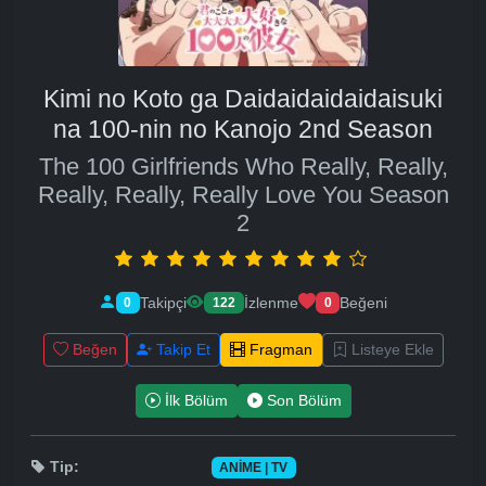
Kimi no Koto ga Daidaidaidaidaisuki
na 100-nin no Kanojo 2nd Season
The 100 Girlfriends Who Really, Really,
Really, Really, Really Love You Season
2
Takipçi
İzlenme
Beğeni
0
122
0
Beğen
Takip Et
Fragman
Listeye Ekle
İlk Bölüm
Son Bölüm
Tip:
ANIME | TV