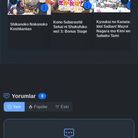
Detaylar
İzle
Bölüm No: 9
Kyoukai no Kanata:
Kono Subarashii
Shikanoko Nokonoko
Idol Saiban! Mayoi
Sekai ni Shukufuku
Detaylar
İzle
Koshitantan
Bölüm No: 10
Nagara mo Kimi wo
wo! 3: Bonus Stage
Sabaku Tami
Detaylar
İzle
Bölüm No: 11
Detaylar
İzle
Bölüm No: 12
Yorumlar
0
Yeni
Popüler
Eski