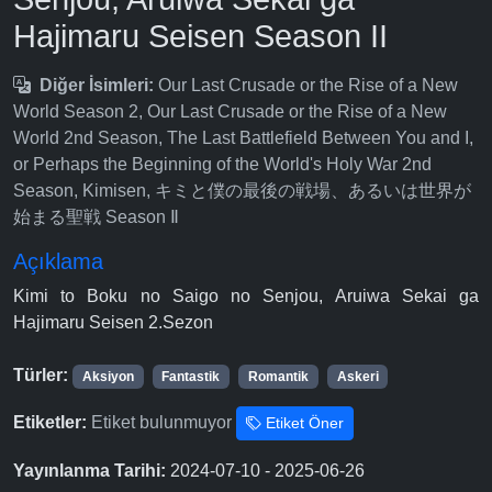
Hajimaru Seisen Season II
Diğer İsimleri:
Our Last Crusade or the Rise of a New
World Season 2, Our Last Crusade or the Rise of a New
World 2nd Season, The Last Battlefield Between You and I,
or Perhaps the Beginning of the World's Holy War 2nd
Season, Kimisen, キミと僕の最後の戦場、あるいは世界が
始まる聖戦 Season Ⅱ
Açıklama
Kimi to Boku no Saigo no Senjou, Aruiwa Sekai ga
Hajimaru Seisen 2.Sezon
Türler:
Aksiyon
Fantastik
Romantik
Askeri
Etiketler:
Etiket bulunmuyor
Etiket Öner
Yayınlanma Tarihi:
2024-07-10 - 2025-06-26