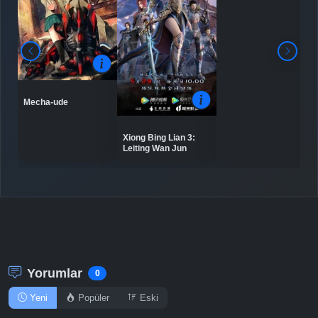
Detaylar
İzle
Bölüm No: 8
Detaylar
İzle
Bölüm No: 9
Mecha-ude
Xiong Bing Lian 3:
Leiting Wan Jun
Yorumlar
0
Yeni
Popüler
Eski