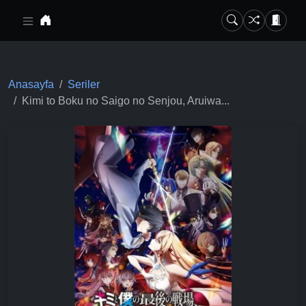
Ana içeriğe geç
Anasayfa
Seriler
Kimi to Boku no Saigo no Senjou, Aruiwa...