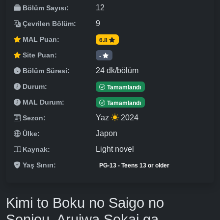
12
Bölüm Sayısı:
9
Çevrilen Bölüm:
MAL Puan:
6.8
Site Puan:
-
24 dk/bölüm
Bölüm Süresi:
Durum:
Tamamlandı
MAL Durum:
Tamamlandı
Yaz
2024
Sezon:
Japon
Ülke:
Light novel
Kaynak:
Yaş Sınırı:
PG-13 - Teens 13 or older
Kimi to Boku no Saigo no
Senjou, Aruiwa Sekai ga