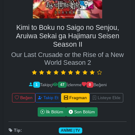
Kimi to Boku no Saigo no Senjou,
Aruiwa Sekai ga Hajimaru Seisen
Season II
Our Last Crusade or the Rise of a New
World Season 2
Takipçi
İzlenme
Beğeni
1
47
0
Beğen
Takip Et
Fragman
Listeye Ekle
İlk Bölüm
Son Bölüm
Tip:
ANIME | TV