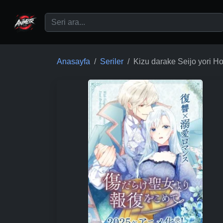
Ana içeriğe geç
Anasayfa
Seriler
Kizu darake Seijo yori 