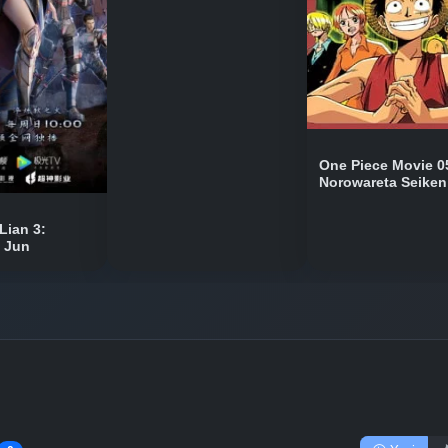
One Piece Movie 0
Norowareta Seiken
Lian 3:
n Jun