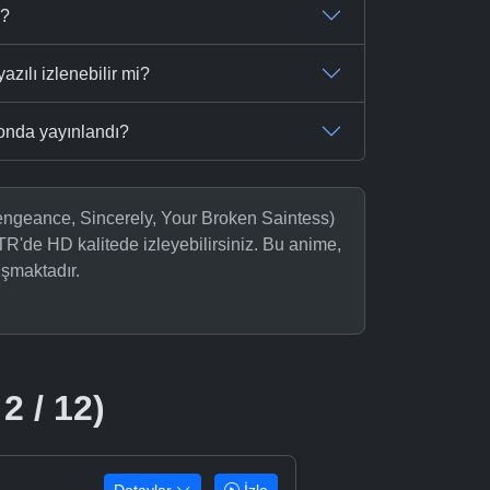
m?
zılı izlenebilir mi?
onda yayınlandı?
ngeance, Sincerely, Your Broken Saintess)
TR'de HD kalitede izleyebilirsiniz. Bu anime,
şmaktadır.
2 / 12)