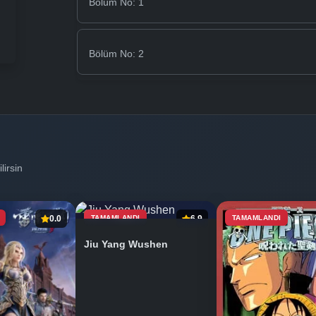
Bölüm No: 1
Bölüm No: 2
lirsin
0.0
TAMAMLANDI
6.9
TAMAMLANDI
Jiu Yang Wushen