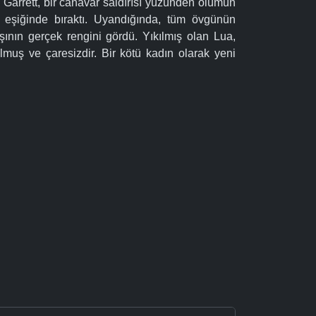
Garrett, bir canavar saldırısı yüzünden ölümün
n eşiğinde bıraktı. Uyandığında, tüm övgünün
şının gerçek rengini gördü. Yıkılmış olan Lua,
bolmuş ve çaresizdir. Bir kötü kadın olarak yeni