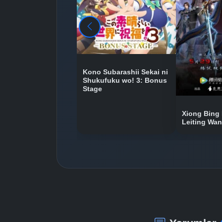
Kono Subarashii Sekai ni
Shukufuku wo! 3: Bonus
Stage
Xiong Bing 
Leiting Wa