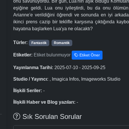
onu savunuyordu. Bir gün, Lua'nın aşık olduğu Komutan 
eşiğine geldi. Lua onu iyileştirdi, bu da onu ölümü
Arianne'e verildiğini öğrendi ve sonunda en iyi arkada
ikinci prens cazip bir teklifle karşısına çıktığında kay
hayatına başlarken Lua'ya ne olacaktı?
Türler:
Fantastik
Romantik
Etiketler:
Etiket bulunmuyor
Etiket Öner
Yayınlanma Tarihi:
2025-07-10 - 2025-09-25
Studio / Yayıncı:
, Imagica Infos, Imageworks Studio
İlişkili Seriler:
-
İlişkili Haber ve Blog yazıları:
-
Sık Sorulan Sorular