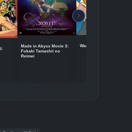
Wan Sheng Jie 2
Made in Abyss Movie 3:
5:
Fukaki Tamashii no
Reimei