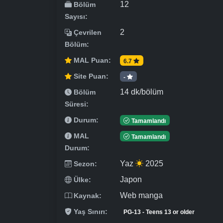
12
Bölüm
Sayısı:
2
Çevrilen
Bölüm:
MAL Puan:
6.7
Site Puan:
-
14 dk/bölüm
Bölüm
Süresi:
Durum:
Tamamlandı
MAL
Tamamlandı
Durum:
Yaz
2025
Sezon:
Japon
Ülke:
Web manga
Kaynak:
Yaş Sınırı:
PG-13 - Teens 13 or older