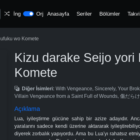
İng
Orj
Anasayfa
Seriler
Bölümler
Takv
Houfuku wo Komete
Kizu darake Seijo yor
Komete
Diğer İsimleri:
With Vengeance, Sincerely, Your Bro
Villain Vengeance from a Saint Full of Woun
Açıklama
Lua, iyileştirme gücüne sahip bir azize adayıdır. Anc
yaralarını sadece kendi üzerine aktararak iyileştirebil
diyerek zorbalık yapıyordu. Ama bu Lua'yı rahatsız etm