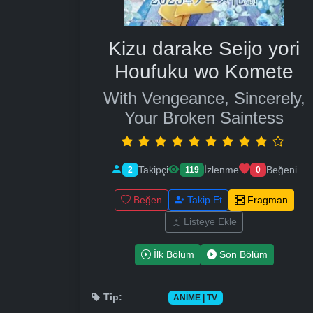
Kizu darake Seijo yori
Houfuku wo Komete
With Vengeance, Sincerely,
Your Broken Saintess
Takipçi
İzlenme
Beğeni
2
119
0
Beğen
Takip Et
Fragman
Listeye Ekle
İlk Bölüm
Son Bölüm
Tip:
ANIME | TV