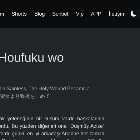
im
Shorts
Blog
Sohbet
Vip
APP
İletişim
i Houfuku wo
ken Saintess, The Holy Wound Became a
ds, 傷だらけ聖女より報復をこめて
ak yeteneğinin bir kusuru vardı: başkalarının
iyordu. Bu yüzden diğerleri ona “Düşmüş Azize”
iyordu çünkü en iyi arkadaşı Arianne her zaman