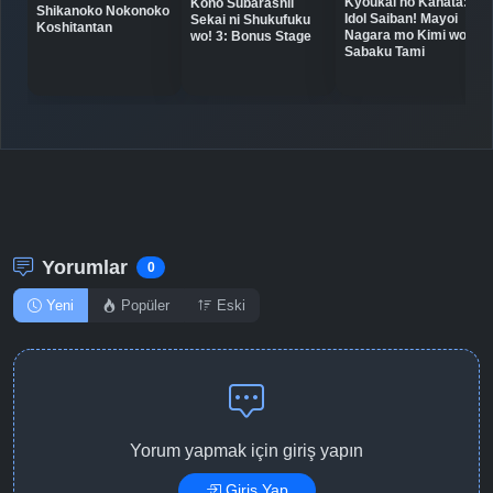
Kyoukai no Kanata:
Kono Subarashii
Shikanoko Nokonoko
Idol Saiban! Mayoi
Sekai ni Shukufuku
Koshitantan
Nagara mo Kimi wo
wo! 3: Bonus Stage
Sabaku Tami
Yorumlar
0
Yeni
Popüler
Eski
Yorum yapmak için giriş yapın
Giriş Yap