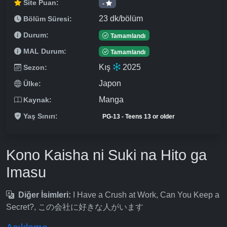
Site Puan:
-
23 dk/bölüm
Bölüm Süresi:
Durum:
Tamamlandı
MAL Durum:
Tamamlandı
Kış
2025
Sezon:
Japon
Ülke:
Manga
Kaynak:
Yaş Sınırı:
PG-13 - Teens 13 or older
Kono Kaisha ni Suki na Hito ga
Imasu
Diğer İsimleri:
I Have a Crush at Work, Can You Keep a
Secret?, この会社に好きな人がいます