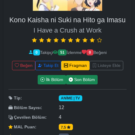
Kono Kaisha ni Suki na Hito ga Imasu
I Have a Crush at Work
Takipçi
İzlenme
Beğeni
0
51
0
Beğen
Takip Et
Fragman
Listeye Ekle
İlk Bölüm
Son Bölüm
Tip:
ANIME | TV
12
Bölüm Sayısı:
4
Çevrilen Bölüm:
MAL Puan:
7.5