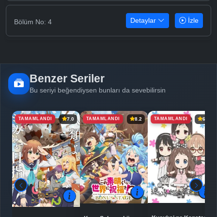
Detaylar
İzle
Bölüm No: 4
Benzer Seriler
Bu seriyi beğendiysen bunları da sevebilirsin
TAMAMLANDI
TAMAMLANDI
TAMAMLANDI
7.0
8.2
6.5