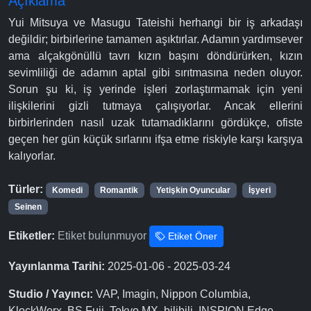
Açıklama
Yui Mitsuya ve Masugu Tateishi herhangi bir iş arkadaşı
değildir; birbirlerine tamamen aşıktırlar. Adamın yardımsever
ama alçakgönüllü tavrı kızın başını döndürürken, kızın
sevimliliği de adamın aptal gibi sırıtmasına neden oluyor.
Sorun şu ki, iş yerinde işleri zorlaştırmamak için yeni
ilişkilerini gizli tutmaya çalışıyorlar. Ancak ellerini
birbirlerinden nasıl uzak tutamadıklarını gördükçe, ofiste
geçen her gün küçük sırlarını ifşa etme riskiyle karşı karşıya
kalıyorlar.
Türler:
Komedi
Romantik
Yetişkin Oyuncular
İşyeri
Seinen
Etiketler:
Etiket bulunmuyor
Etiket Öner
Yayınlanma Tarihi:
2025-01-06 - 2025-03-24
Studio / Yayıncı:
VAP, Imagin, Nippon Columbia,
KlockWorx, BS Fuji, Tokyo MX, bilibili, INSPION Edge,