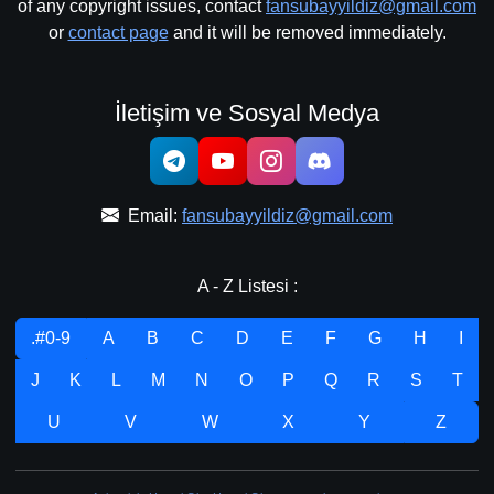
of any copyright issues, contact
fansubayyildiz@gmail.com
or
contact page
and it will be removed immediately.
İletişim ve Sosyal Medya
Email:
fansubayyildiz@gmail.com
A - Z Listesi :
.#0-9
A
B
C
D
E
F
G
H
I
J
K
L
M
N
O
P
Q
R
S
T
U
V
W
X
Y
Z