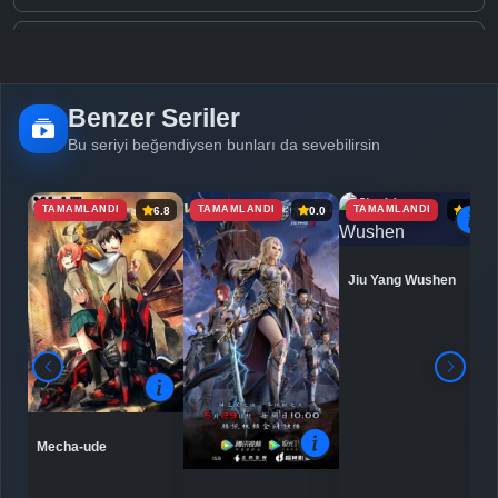
Detaylar
İzle
Bölüm No: 5
Benzer Seriler
Detaylar
İzle
Bölüm No: 6
Bu seriyi beğendiysen bunları da sevebilirsin
TAMAMLANDI
TAMAMLANDI
TAMAMLANDI
6.8
0.0
6.9
Detaylar
İzle
Bölüm No: 7
Jiu Yang Wushen
Detaylar
İzle
Bölüm No: 8
Detaylar
İzle
Bölüm No: 9
Mecha-ude
Detaylar
İzle
Bölüm No: 10