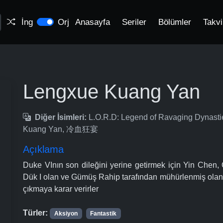
İng
Orj
Anasayfa
Seriler
Bölümler
Takv
Lengxue Kuang Yan
Diğer İsimleri:
L.O.R.D: Legend of Ravaging Dynastie
Kuang Yan, 冷血狂宴
Açıklama
Duke VInın son dileğini yerine getirmek için Yin Chen, 
Dük I olan ve Gümüş Rahip tarafından mühürlenmiş olan G
çıkmaya karar verirler
Türler:
Aksiyon
Fantastik