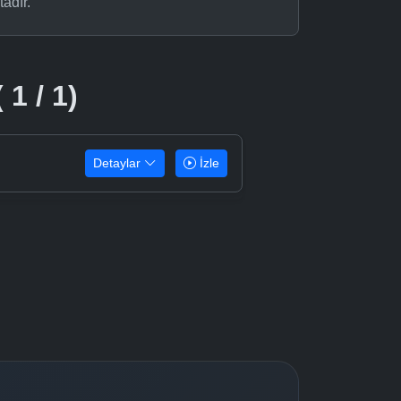
adır.
 1 / 1)
Detaylar
İzle