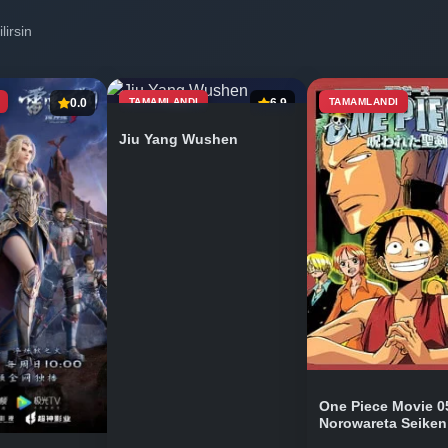
lirsin
0.0
TAMAMLANDI
6.9
TAMAMLANDI
Jiu Yang Wushen
One Piece Movie 0
Norowareta Seiken