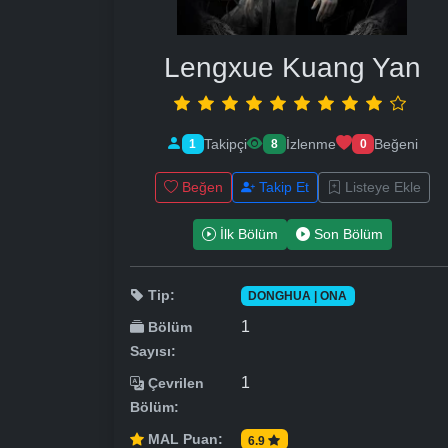
Lengxue Kuang Yan
Takipçi
İzlenme
Beğeni
1
8
0
Beğen
Takip Et
Listeye Ekle
İlk Bölüm
Son Bölüm
Tip:
DONGHUA | ONA
1
Bölüm
Sayısı:
1
Çevrilen
Bölüm:
MAL Puan:
6.9