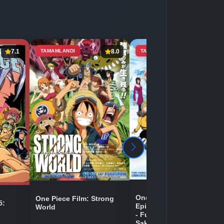
7.1
TAMAMLANDI
8.0
TAMAMLANDI
7.4
One Piece Movie 09:
One Piece Film: Strong
5:
Episode of Chopper Plus
World
- Fuyu ni Saku, Kiseki no
Sakura