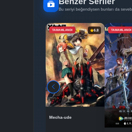
Benzer Seriler
Bu seriyi beğendiysen bunları da sevebi
TAMAMLANDI
6.8
TAMAMLANDI
Mecha-ude