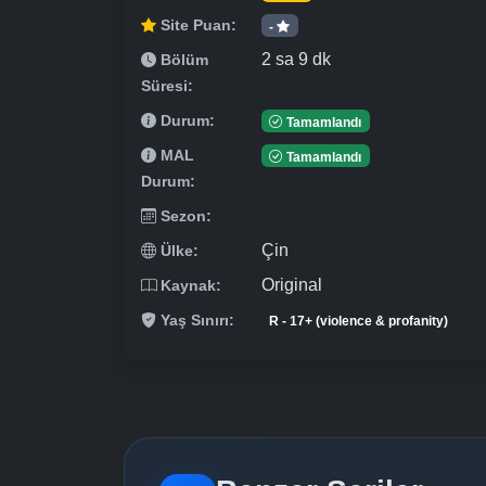
Site Puan:
-
2 sa 9 dk
Bölüm
Süresi:
Durum:
Tamamlandı
MAL
Tamamlandı
Durum:
Sezon:
Çin
Ülke:
Original
Kaynak:
Yaş Sınırı:
R - 17+ (violence & profanity)