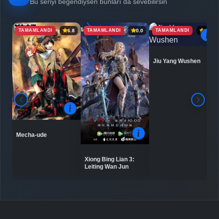
Bu seriyi beğendiysen bunları da sevebilirsin
TAMAMLANDI
TAMAMLANDI
TAMAMLANDI
6.8
0.0
6.9
Detaylar
İzle
Bölüm No: 7
Jiu Yang Wushen
Detaylar
İzle
Bölüm No: 8
Detaylar
İzle
Bölüm No: 9
Mecha-ude
Detaylar
İzle
Bölüm No: 10
Xiong Bing Lian 3:
Leiting Wan Jun
Detaylar
İzle
Bölüm No: 11
Detaylar
İzle
Bölüm No: 12