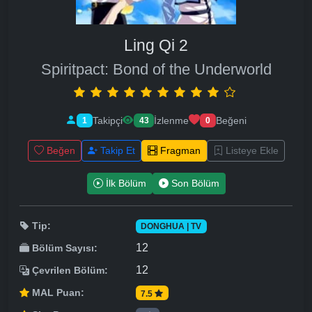
Ling Qi 2
Spiritpact: Bond of the Underworld
Takipçi
İzlenme
Beğeni
1
43
0
Beğen
Takip Et
Fragman
Listeye Ekle
İlk Bölüm
Son Bölüm
Tip:
DONGHUA | TV
12
Bölüm Sayısı:
12
Çevrilen Bölüm:
MAL Puan:
7.5