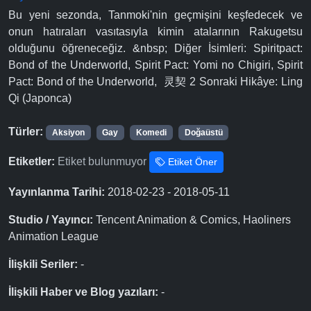
Bu yeni sezonda, Tanmoki'nin geçmişini keşfedecek ve
onun hatıraları vasıtasıyla kimin atalarının Rakugetsu
olduğunu öğreneceğiz. &nbsp; Diğer İsimleri: Spiritpact:
Bond of the Underworld, Spirit Pact: Yomi no Chigiri, Spirit
Pact: Bond of the Underworld, 灵契 2 Sonraki Hikâye: Ling
Qi (Japonca)
Türler:
Aksiyon
Gay
Komedi
Doğaüstü
Etiketler:
Etiket bulunmuyor
Etiket Öner
Yayınlanma Tarihi:
2018-02-23 - 2018-05-11
Studio / Yayıncı:
Tencent Animation & Comics, Haoliners
Animation League
İlişkili Seriler:
-
İlişkili Haber ve Blog yazıları:
-