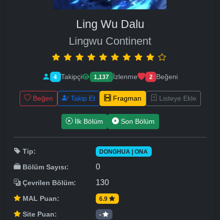
Ling Wu Dalu
Lingwu Continent
Takipçi
İzlenme
Beğeni
4
1,137
2
Beğen
Takip Et
Fragman
Listeye Ekle
İlk Bölüm
Son Bölüm
Tip:
DONGHUA | ONA
0
Bölüm Sayısı:
130
Çevrilen Bölüm:
MAL Puan:
6.9
Site Puan:
-