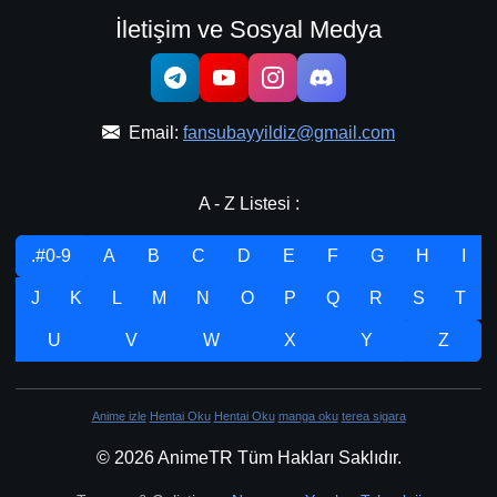
İletişim ve Sosyal Medya
Email:
fansubayyildiz@gmail.com
A - Z Listesi :
.#0-9
A
B
C
D
E
F
G
H
I
J
K
L
M
N
O
P
Q
R
S
T
U
V
W
X
Y
Z
Anime izle
Hentai Oku
Hentai Oku
manga oku
terea sigara
© 2026 AnimeTR Tüm Hakları Saklıdır.