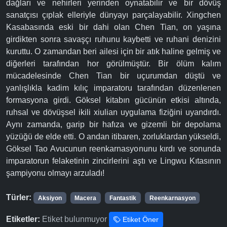
dağları ve nehirleri yerinden oynatabilir ve bir dövüş
sanatçısı çıplak elleriyle dünyayı parçalayabilir. Xingchen
Kasabasında eski bir dahi olan Chen Tian, on yaşına
girdikten sonra savaşçı ruhunu kaybetti ve ruhani denizini
kuruttu. O zamandan beri ailesi için bir atık haline gelmiş ve
diğerleri tarafından hor görülmüştür. Bir ölüm kalım
mücadelesinde Chen Tian bir uçurumdan düştü ve
yanlışlıkla kadim kılıç imparatoru tarafından düzenlenen
formasyona girdi. Göksel kitabın gücünün etkisi altında,
ruhsal ve dövüşsel ikili xiulian uygulama fiziğini uyandırdı.
Aynı zamanda, garip bir hafıza ve gizemli bir depolama
yüzüğü de elde etti. O andan itibaren, zorluklardan yükseldi,
Göksel Tao Avucunun reenkarnasyonunu kırdı ve sonunda
imparatorun felaketinin zincirlerini aştı ve Lingwu Kıtasının
şampiyonu olmayı arzuladı!
Türler:
Aksiyon
Macera
Fantastik
Reenkarnasyon
Etiketler:
Etiket bulunmuyor
Etiket Öner