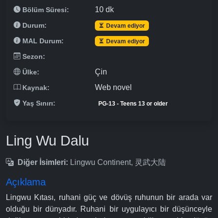
10 dk
Bölüm Süresi:
Durum:
Devam ediyor
MAL Durum:
Devam ediyor
Sezon:
Çin
Ülke:
Web novel
Kaynak:
Yaş Sınırı:
PG-13 - Teens 13 or older
Ling Wu Dalu
Diğer İsimleri:
Lingwu Continent, 灵武大陆
Açıklama
Lingwu Kıtası, ruhani güç ve dövüş ruhunun bir arada var
olduğu bir dünyadır. Ruhani bir uygulayıcı bir düşünceyle