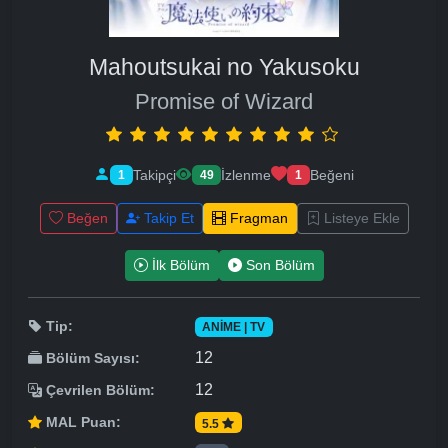
Mahoutsukai no Yakusoku
Promise of Wizard
Takipçi
İzlenme
Beğeni
1
49
1
Beğen
Takip Et
Fragman
Listeye Ekle
İlk Bölüm
Son Bölüm
Tip:
ANIME | TV
12
Bölüm Sayısı:
12
Çevrilen Bölüm:
MAL Puan:
5.5