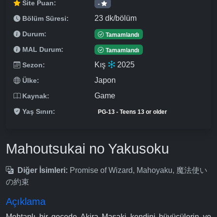
Site Puan:
-
23 dk/bölüm
Bölüm Süresi:
Durum:
Tamamlandı
MAL Durum:
Tamamlandı
Kış
2025
Sezon:
Japon
Ülke:
Game
Kaynak:
Yaş Sınırı:
PG-13 - Teens 13 or older
Mahoutsukai no Yakusoku
Diğer İsimleri:
Promise of Wizard, Mahoyaku, 魔法使い
の約束
Açıklama
Mehtaplı bir gecede Akira Masaki kendini büyücülerin ve