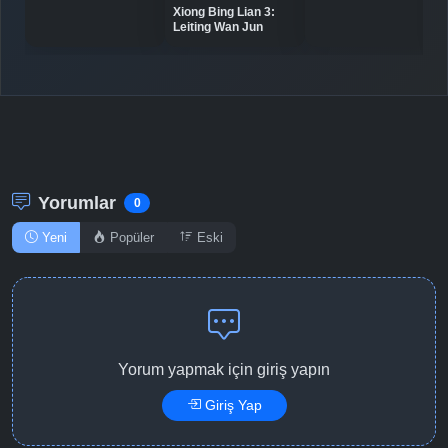
Xiong Bing Lian 3:
Leiting Wan Jun
Detaylar
İzle
Bölüm No: 11
Detaylar
İzle
Bölüm No: 12
Yorumlar
0
Yeni
Popüler
Eski
Yorum yapmak için giriş yapın
Giriş Yap