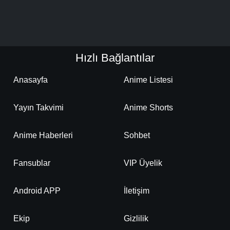
Detaylar
İzle
Bölüm No: 19
Hızlı Bağlantılar
Detaylar
İzle
Bölüm No: 20
Anasayfa
Anime Listesi
Detaylar
İzle
Bölüm No: 21
Yayın Takvimi
Anime Shorts
Detaylar
İzle
Bölüm No: 22
Anime Haberleri
Sohbet
Fansublar
VIP Üyelik
Detaylar
İzle
Bölüm No: 23
Android APP
İletişim
Ekip
Gizlilik