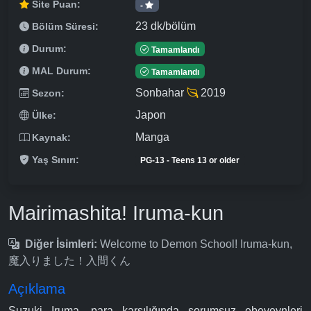
Site Puan:
-
23 dk/bölüm
Bölüm Süresi:
Durum:
Tamamlandı
MAL Durum:
Tamamlandı
Sonbahar
2019
Sezon:
Japon
Ülke:
Manga
Kaynak:
Yaş Sınırı:
PG-13 - Teens 13 or older
Mairimashita! Iruma-kun
Diğer İsimleri:
Welcome to Demon School! Iruma-kun,
魔入りました！入間くん
Açıklama
Suzuki Iruma, para karşılığında sorumsuz ebeveynleri