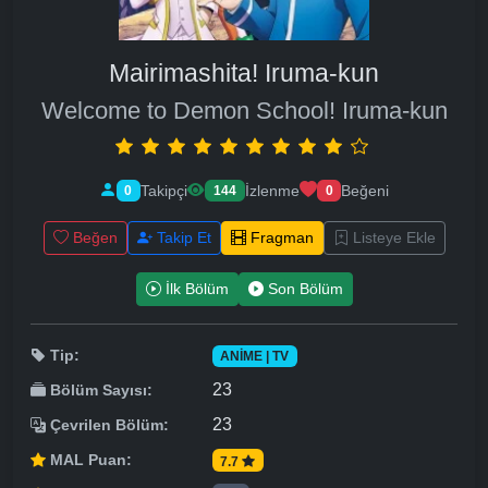
Mairimashita! Iruma-kun
Welcome to Demon School! Iruma-kun
Takipçi
İzlenme
Beğeni
0
144
0
Beğen
Takip Et
Fragman
Listeye Ekle
İlk Bölüm
Son Bölüm
Tip:
ANIME | TV
23
Bölüm Sayısı:
23
Çevrilen Bölüm:
MAL Puan:
7.7