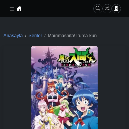
Ana içeriğe geç
Anasayfa
Seriler
Mairimashita! Iruma-kun