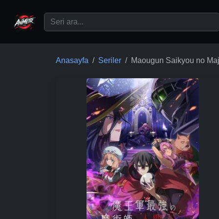
Ana içeriğe geç
Anasayfa
Seriler
Maougun Saikyou no Maju