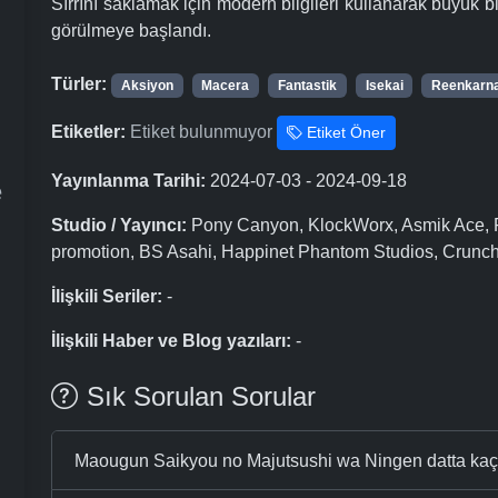
Sırrını saklamak için modern bilgileri kullanarak büyük 
görülmeye başlandı.
Türler:
Aksiyon
Macera
Fantastik
Isekai
Reenkarn
Etiketler:
Etiket bulunmuyor
Etiket Öner
Yayınlanma Tarihi:
2024-07-03 - 2024-09-18
e
Studio / Yayıncı:
Pony Canyon, KlockWorx, Asmik Ace, Fu
promotion, BS Asahi, Happinet Phantom Studios, Crunch
İlişkili Seriler:
-
İlişkili Haber ve Blog yazıları:
-
Sık Sorulan Sorular
Maougun Saikyou no Majutsushi wa Ningen datta ka