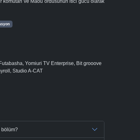
bir komutan ve Maou ordusunun itici gücü olarak
asyon
tabasha, Yomiuri TV Enterprise, Bit grooove
yroll, Studio A-CAT
ç bölüm?