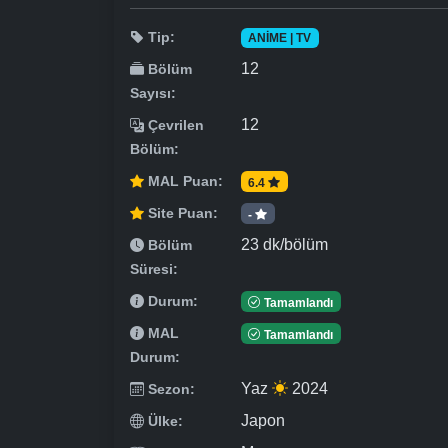
Tip:
ANIME | TV
12
Bölüm
Sayısı:
12
Çevrilen
Bölüm:
MAL Puan:
6.4
Site Puan:
-
23 dk/bölüm
Bölüm
Süresi:
Durum:
Tamamlandı
MAL
Tamamlandı
Durum:
Yaz
2024
Sezon:
Japon
Ülke: