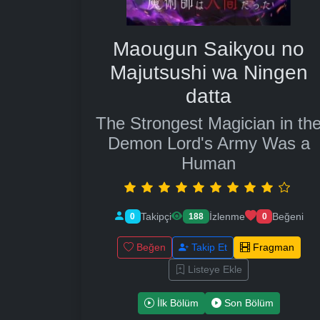
Maougun Saikyou no
Majutsushi wa Ningen
datta
The Strongest Magician in th
Demon Lord's Army Was a
Human
Takipçi
İzlenme
Beğeni
0
188
0
Beğen
Takip Et
Fragman
Listeye Ekle
İlk Bölüm
Son Bölüm