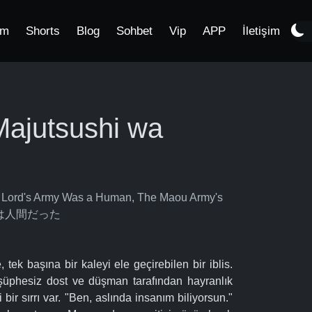
im
Shorts
Blog
Sohbet
Vip
APP
İletişim
ajutsushi wa
 Lord's Army Was a Human, The Maou Army's
魔術師は人間だった
ek başına bir kaleyi ele geçirebilen bir iblis.
şüphesiz dost ve düşman tarafından hayranlık
bir sırrı var. "Ben, aslında insanım biliyorsun."