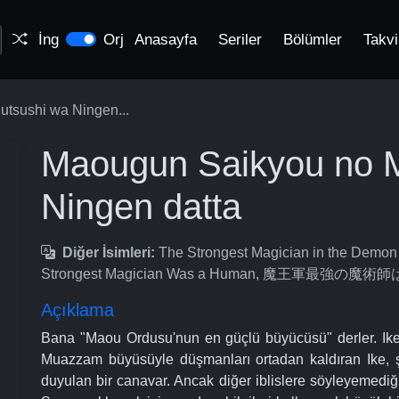
İng
Orj
Anasayfa
Seriler
Bölümler
Takv
tsushi wa Ningen...
Maougun Saikyou no M
Ningen datta
Diğer İsimleri:
The Strongest Magician in the Demon
Strongest Magician Was a Human, 魔王軍最強の
Açıklama
Bana "Maou Ordusu'nun en güçlü büyücüsü" derler. Ike, t
Muazzam büyüsüyle düşmanları ortadan kaldıran Ike, 
duyulan bir canavar. Ancak diğer iblislere söyleyemediği 