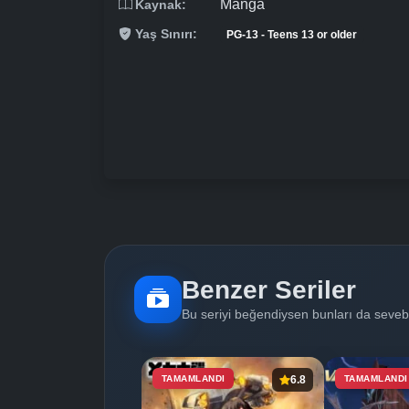
Manga
Kaynak:
Yaş Sınırı:
PG-13 - Teens 13 or older
Benzer Seriler
Bu seriyi beğendiysen bunları da sevebi
TAMAMLANDI
6.8
TAMAMLANDI