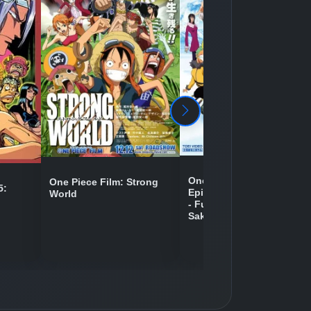
Detaylar
İzle
Detaylar
İzle
Detaylar
İzle
Detaylar
İzle
One Piece Movie 09:
One Piece Film: Strong
5:
Episode of Chopper Plus
World
- Fuyu ni Saku, Kiseki no
Detaylar
İzle
Sakura