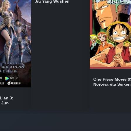
Jiu Yang Wushen
Bölüm No: 8
Bölüm No: 9
Bölüm No: 10
Bölüm No: 11
One Piece Movie 0
Norowareta Seiken
Bölüm No: 12
Lian 3:
n Jun