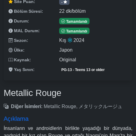
Site Puan:
-
22 dk/bölüm
Bölüm Süresi:
Durum:
Tamamlandı
MAL Durum:
Tamamlandı
Kış
2024
Sezon:
Japon
Ülke:
Original
Kaynak:
Yaş Sınırı:
PG-13 - Teens 13 or older
Metallic Rouge
Diğer İsimleri:
Metallic Rouge, メタリックルージュ
Açıklama
İnsanların ve androidlerin birlikte yaşadığı bir dünyada,
android bir kız olan Rouge ve ortağı Naomi'nin Mars'ta bir