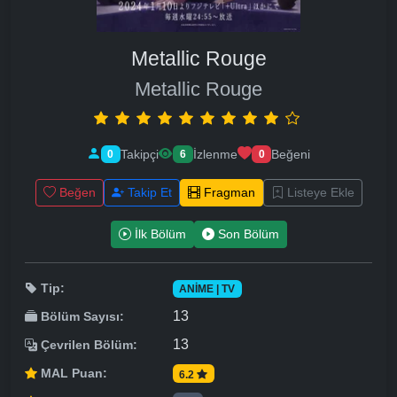
Metallic Rouge
Metallic Rouge
Takipçi
İzlenme
Beğeni
0
6
0
Beğen
Takip Et
Fragman
Listeye Ekle
İlk Bölüm
Son Bölüm
Tip:
ANIME | TV
13
Bölüm Sayısı:
13
Çevrilen Bölüm:
MAL Puan:
6.2