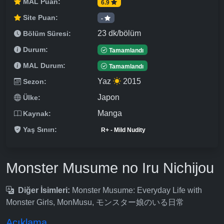
MAL Puan:
6.9
Site Puan:
-
23 dk/bölüm
Bölüm Süresi:
Durum:
Tamamlandı
MAL Durum:
Tamamlandı
Yaz
2015
Sezon:
Japon
Ülke:
Manga
Kaynak:
Yaş Sınırı:
R+ - Mild Nudity
Monster Musume no Iru Nichijou
Diğer İsimleri:
Monster Musume: Everyday Life with
Monster Girls, MonMusu, モンスター娘のいる日常
Açıklama