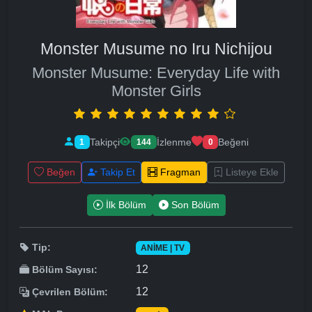
Monster Musume no Iru Nichijou
Monster Musume: Everyday Life with
Monster Girls
Takipçi
İzlenme
Beğeni
1
144
0
Beğen
Takip Et
Fragman
Listeye Ekle
İlk Bölüm
Son Bölüm
Tip:
ANIME | TV
12
Bölüm Sayısı:
12
Çevrilen Bölüm: