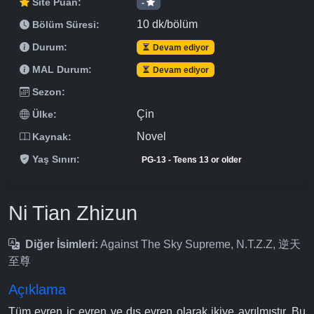
Site Puan:
-
10 dk/bölüm
Bölüm Süresi:
Durum:
Devam ediyor
MAL Durum:
Devam ediyor
Sezon:
Çin
Ülke:
Novel
Kaynak:
Yaş Sınırı:
PG-13 - Teens 13 or older
Ni Tian Zhizun
Diğer İsimleri:
Against The Sky Supreme, N.T.Z.Z, 逆天
至尊
Açıklama
Tüm evren iç evren ve dış evren olarak ikiye ayrılmıştır. Bu