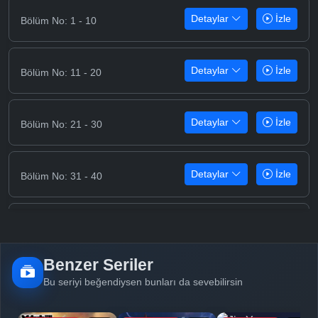
Detaylar
İzle
Bölüm No: 1 - 10
Detaylar
İzle
Bölüm No: 11 - 20
Detaylar
İzle
Bölüm No: 21 - 30
Detaylar
İzle
Bölüm No: 31 - 40
Detaylar
İzle
Bölüm No: 41 - 50
Benzer Seriler
Detaylar
İzle
Bölüm No: 51 - 60
Bu seriyi beğendiysen bunları da sevebilirsin