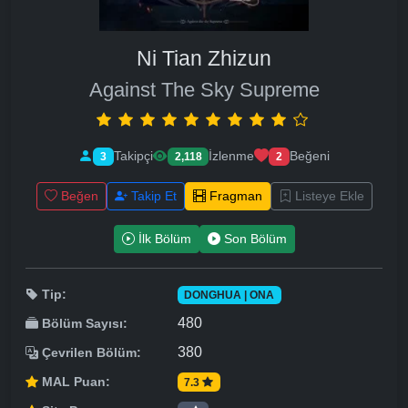
Ni Tian Zhizun
Against The Sky Supreme
Takipçi
İzlenme
Beğeni
3
2,118
2
Beğen
Takip Et
Fragman
Listeye Ekle
İlk Bölüm
Son Bölüm
Tip:
DONGHUA | ONA
480
Bölüm Sayısı:
380
Çevrilen Bölüm:
MAL Puan:
7.3