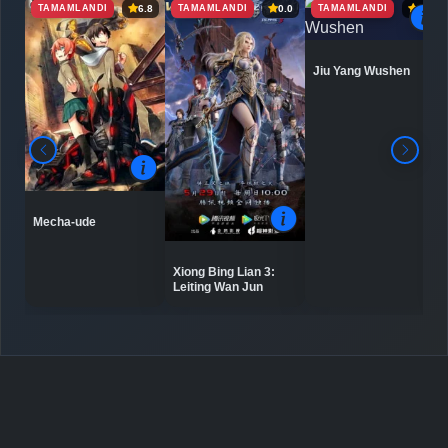
TAMAMLANDI
TAMAMLANDI
TAMAMLANDI
6.8
0.0
6.9
Detaylar
İzle
Bölüm No: 61 - 70
Jiu Yang Wushen
Detaylar
İzle
Bölüm No: 71 - 80
Detaylar
İzle
Bölüm No: 81 - 90
Mecha-ude
Detaylar
İzle
Bölüm No: 91 - 100
Xiong Bing Lian 3:
Leiting Wan Jun
Detaylar
İzle
Bölüm No: 101 - 110
Detaylar
İzle
Bölüm No: 111 - 120