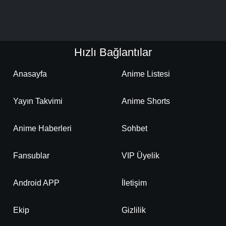
Detaylar
İzle
Bölüm No: 201 - 220
Hızlı Bağlantılar
Detaylar
İzle
Bölüm No: 221 - 240
Anasayfa
Anime Listesi
Yayın Takvimi
Anime Shorts
Detaylar
İzle
Bölüm No: 241 - 260
Anime Haberleri
Sohbet
Detaylar
İzle
Bölüm No: 261 - 280
Fansublar
VIP Üyelik
Detaylar
İzle
Android APP
İletişim
Bölüm No: 281 - 300
Ekip
Gizlilik
Detaylar
İzle
Bölüm No: 301 - 320