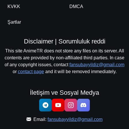
KVKK
DMCA
Detaylar
İzle
Bölüm No: 321 - 330
Şartlar
Detaylar
İzle
Bölüm No: 331 - 350
Disclaimer | Sorumluluk reddi
This site AnimeTR does not store any files on its server. All
contents are provided by non-affiliated third parties. In case
Detaylar
İzle
Bölüm No: 351 - 364
of any copyright issues, contact
fansubayyildiz@gmail.com
or
contact page
and it will be removed immediately.
Detaylar
İzle
Bölüm No: 361 - 380
İletişim ve Sosyal Medya
Email:
fansubayyildiz@gmail.com