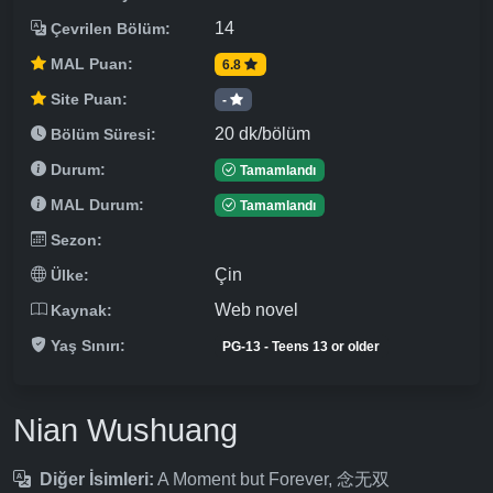
14
Çevrilen Bölüm:
MAL Puan:
6.8
Site Puan:
-
20 dk/bölüm
Bölüm Süresi:
Durum:
Tamamlandı
MAL Durum:
Tamamlandı
Sezon:
Çin
Ülke:
Web novel
Kaynak:
Yaş Sınırı:
PG-13 - Teens 13 or older
Nian Wushuang
Diğer İsimleri:
A Moment but Forever, 念无双