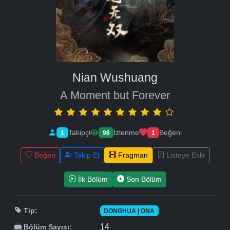
Nian Wushuang
A Moment but Forever
Takipçi
İzlenme
Beğeni
1
98
1
Beğen
Takip Et
Fragman
Listeye Ekle
İlk Bölüm
Son Bölüm
Tip:
DONGHUA | ONA
14
Bölüm Sayısı: