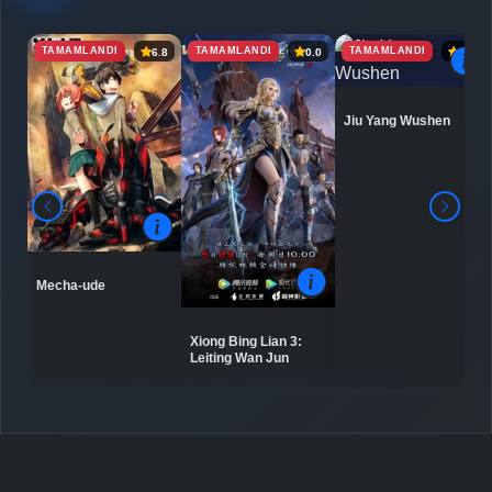
TAMAMLANDI
TAMAMLANDI
TAMAMLANDI
6.8
0.0
6.9
Detaylar
İzle
Bölüm No: 9
Jiu Yang Wushen
Detaylar
İzle
Bölüm No: 10
Detaylar
İzle
Bölüm No: 11
Mecha-ude
Detaylar
İzle
Bölüm No: 12
Xiong Bing Lian 3:
Leiting Wan Jun
Detaylar
İzle
Bölüm No: 13
Detaylar
İzle
Bölüm No: 14