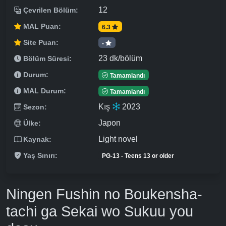
12
Çevrilen Bölüm:
MAL Puan:
6.3
Site Puan:
-
23 dk/bölüm
Bölüm Süresi:
Durum:
Tamamlandı
MAL Durum:
Tamamlandı
Kış
2023
Sezon:
Japon
Ülke:
Light novel
Kaynak:
Yaş Sınırı:
PG-13 - Teens 13 or older
Ningen Fushin no Boukensha-
tachi ga Sekai wo Sukuu you