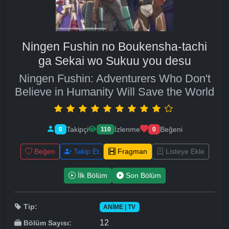
Ningen Fushin no Boukensha-tachi
ga Sekai wo Sukuu you desu
Ningen Fushin: Adventurers Who Don't
Believe in Humanity Will Save the World
Takipçi
İzlenme
Beğeni
0
110
0
Beğen
Takip Et
Fragman
Listeye Ekle
İlk Bölüm
Son Bölüm
Tip:
ANIME | TV
12
Bölüm Sayısı: