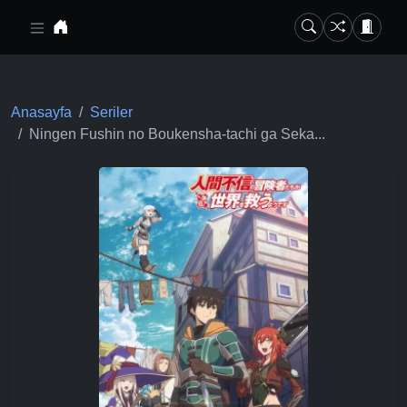
Ana içeriğe geç
Anasayfa
Seriler
Ningen Fushin no Boukensha-tachi ga Seka...