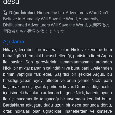
desu
Diğer İsimleri:
Ningen Fushin: Adventurers Who Don't
Believe in Humanity Will Save the World, Apparently,
Disillusioned Adventurers Will Save the World, 人間不信の
冒険者たちが世界を救うようです
Açıklama
Hikaye, tecrübeli bir maceracı olan Nick ve kendine hem
baba figürü hem akıl hocası bellediği, partisinin lideri Argus
ile başlar. Son görevlerinin tamamlanmasının ardından
Nick, bir miktar paranın çalındığını ve bunu parti üyelerinden
birinin yaptığını fark eder. Şaşırtıcı bir şekilde Argus, bu
hırsızlığı yapan üyeyi affeder ve onun yerine Nick'i para
kaçırmaktan suçlayarak partiden kovar. Depresif düşünceler
içerisindeki haftaların ardından bir gece Nick, kaderin oyunu
ile üç maceracı ile tanışacağı bir tavernada kendini bulur.
Bardakların tokuşturulduğu uzun bir gece sonunda dörtlü,
ortak noktaları olan uğradıkları ihanetlerden ve kimseye