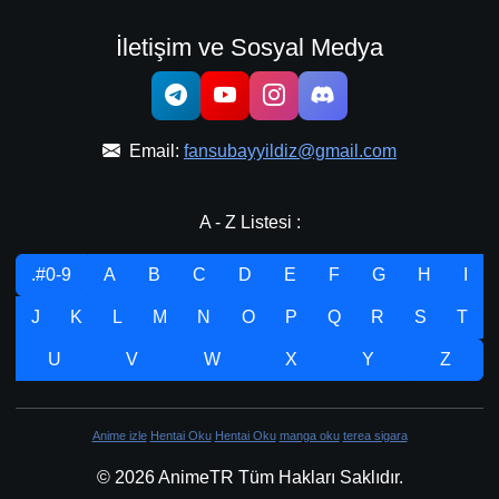
İletişim ve Sosyal Medya
Email:
fansubayyildiz@gmail.com
A - Z Listesi :
.#0-9
A
B
C
D
E
F
G
H
I
J
K
L
M
N
O
P
Q
R
S
T
U
V
W
X
Y
Z
Anime izle
Hentai Oku
Hentai Oku
manga oku
terea sigara
© 2026 AnimeTR Tüm Hakları Saklıdır.