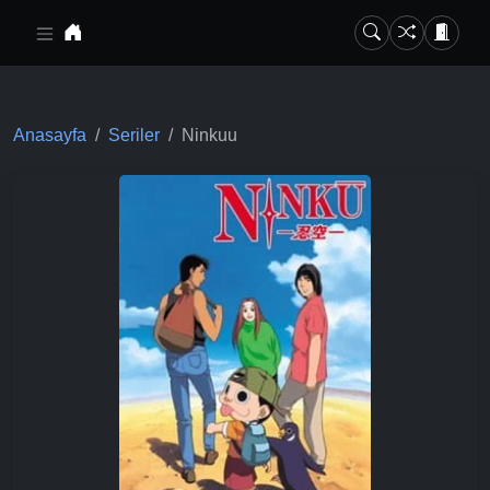
Ana içeriğe geç
Anasayfa
Seriler
Ninkuu