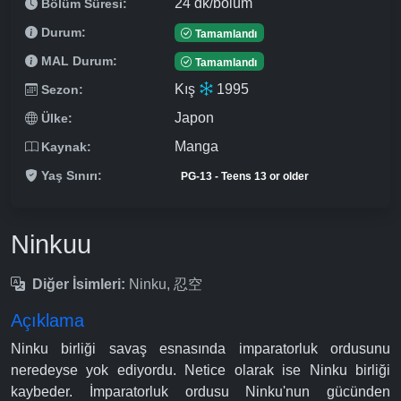
24 dk/bölüm
Bölüm Süresi:
Durum:
Tamamlandı
MAL Durum:
Tamamlandı
Kış
1995
Sezon:
Japon
Ülke:
Manga
Kaynak:
Yaş Sınırı:
PG-13 - Teens 13 or older
Ninkuu
Diğer İsimleri:
Ninku, 忍空
Açıklama
Ninku birliği savaş esnasında imparatorluk ordusunu
neredeyse yok ediyordu. Netice olarak ise Ninku birliği
kaybeder. İmparatorluk ordusu Ninku'nun gücünden