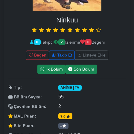
Ninkuu
Takipçi
İzlenme
Beğeni
0
2
0
Beğen
Takip Et
Listeye Ekle
İlk Bölüm
Son Bölüm
Tip:
ANIME | TV
55
Bölüm Sayısı:
2
Çevrilen Bölüm:
MAL Puan:
7.0
Site Puan:
-