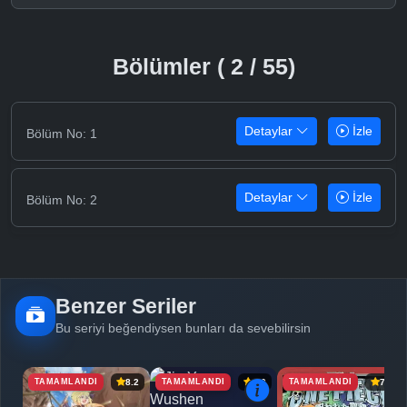
Bölümler ( 2 / 55)
Detaylar
İzle
Bölüm No: 1
Detaylar
İzle
Bölüm No: 2
Benzer Seriler
Bu seriyi beğendiysen bunları da sevebilirsin
TAMAMLANDI
TAMAMLANDI
TAMAMLANDI
8.2
6.9
7.1