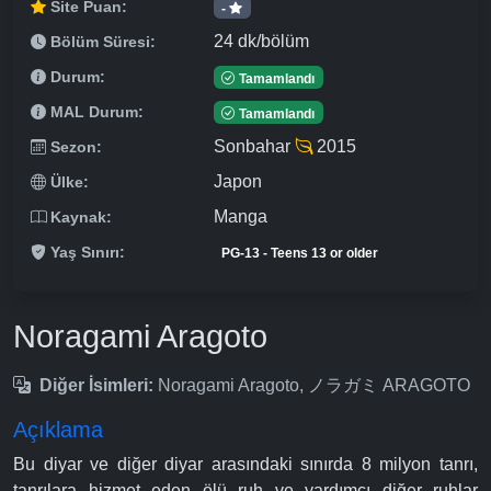
Site Puan:
-
24 dk/bölüm
Bölüm Süresi:
Durum:
Tamamlandı
MAL Durum:
Tamamlandı
Sonbahar
2015
Sezon:
Japon
Ülke:
Manga
Kaynak:
Yaş Sınırı:
PG-13 - Teens 13 or older
Noragami Aragoto
Diğer İsimleri:
Noragami Aragoto, ノラガミ ARAGOTO
Açıklama
Bu diyar ve diğer diyar arasındaki sınırda 8 milyon tanrı,
tanrılara hizmet eden ölü ruh ve yardımcı diğer ruhlar