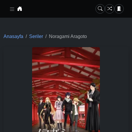
Ana içeriğe geç
Anasayfa
Seriler
Noragami Aragoto