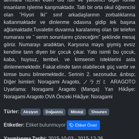
insanların işlerine karışmaktadır. Tatlı bir orta okul öğrencisi
olan ''Hiyori Iki'' sınıf arkadaşlarının zorbalıklarına
katlanmaktadır ve dinlenme odasına gidip tek başına
ağlamaktadır.Tuvaletin duvarına karalanmış olan bir telefon
numarası ve '' senin sorunlarını çözeceğim'' şeklinde mesaj
görür. Numarayı aradıktan, Karşısına mayo giymiş evsiz
kendine tanrı diyen bir çocuk çıkar. Yato isimli bu çocuk,
kaba, huysuz, tembel, ve kimsenin isteklerini asla
dinlememektedir. Fakat elinde tanrı olabilecek güç vardır ve
kimse bunu bilmemektedir.. Serinin 2. sezonudur. &nbsp;
Diğer İsimleri: Noragami Aragoto, ノラガミ ARAGOTO
Uyarlama: Noragami Aragoto (Manga) Yan Hikâye:
Noragami Aragoto OVA Önceki Hikâye: Noragami
Türler:
Aksiyon
Doğaüstü
Mitoloji
Shounen
Etiketler:
Etiket bulunmuyor
Etiket Öner
Yayınlanma Tarihi:
2015-10-03 - 2015-12-26