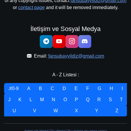
of any copyright issues, contact
fansubayyildiz@gmail.com
or
contact page
and it will be removed immediately.
İletişim ve Sosyal Medya
Email:
fansubayyildiz@gmail.com
A - Z Listesi :
.#0-9
A
B
C
D
E
F
G
H
I
J
K
L
M
N
O
P
Q
R
S
T
U
V
W
X
Y
Z
Anime izle
Hentai Oku
Hentai Oku
manga oku
terea sigara