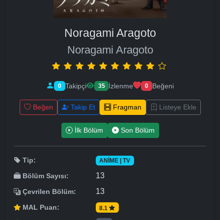
Noragami Aragoto
Noragami Aragoto
Takipçi
İzlenme
Beğeni
0
35
0
Beğen
Takip Et
Fragman
Listeye Ekle
İlk Bölüm
Son Bölüm
Tip:
ANIME | TV
13
Bölüm Sayısı:
13
Çevrilen Bölüm:
MAL Puan:
8.1