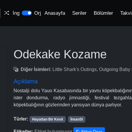
İng
Orj
Anasayfa
Seriler
Bölümler
Takv
Odekake Kozame
Diğer İsimleri:
Little Shark's Outings, Outgoing B
Açıklama
Nostalji dolu Yauo Kasabasında bir yavru köpekbalığının
ister dondurma, radyo jimnastiği, festival tezgahl
köpekbalığının gözlerinden yansıyan dünya parlıyor.
Türler:
Hayattan Bir Kesit
İnsanSI
Etiketler:
Etiket bulunmuyor
Etiket Öner