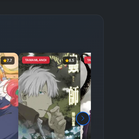
Detaylar
İzle
Detaylar
İzle
Detaylar
İzle
7.7
TAMAMLANDI
8.5
TAMAMLANDI
8.7
Detaylar
İzle
Detaylar
İzle
Detaylar
İzle