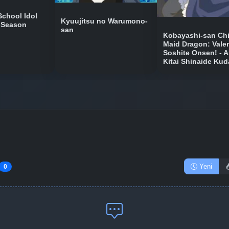
Bölüm No: 11
School Idol
Kyuujitsu no Warumono-
d Season
san
Kobayashi-san Ch
Maid Dragon: Valen
Bölüm No: 12
Soshite Onsen! - A
Kitai Shinaide Kud
Yeni
0