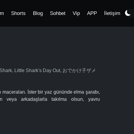
im
Shorts
Blog
Sohbet
Vip
APP
İletişim
aby Shark, Little Shark's Day Out, おでかけ子ザメ
 maceraları. İster bir yaz gününde elma şarabı,
arı veya arkadaşlarla takılma olsun, yavru