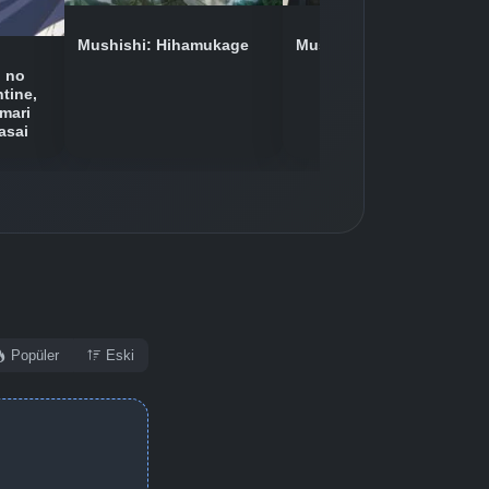
Detaylar
İzle
Mushishi: Hihamukage
Mushishi
i no
Detaylar
İzle
tine,
mari
asai
Popüler
Eski