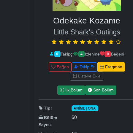
Odekake Kozame
Little Shark's Outings
Takipçi
İzlenme
Beğeni
0
4
0
Beğen
Takip Et
Fragman
Listeye Ekle
İlk Bölüm
Son Bölüm
Tip:
ANIME | ONA
60
Bölüm
Sayısı: