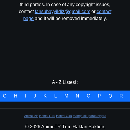
third parties. In case of any copyright issues,
contact
fansubayyildiz@gmail.com
or
contact
page
and it will be removed immediately.
A - Z Listesi :
G
H
I
J
K
L
M
N
O
P
Q
R
Anime izle
Hentai Oku
Hentai Oku
manga oku
terea sigara
© 2026 AnimeTR Tüm Hakları Saklıdır.