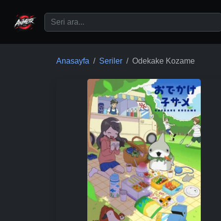
Ana içeriğe geç
Anasayfa
Seriler
Odekake Kozame