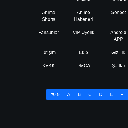
Anime
Anime
Sohbet
Shorts
Haberleri
Fansublar
VIP Üyelik
Android
APP
İletişim
Ekip
Gizlilik
KVKK
DMCA
Şartlar
.#0-9
A
B
C
D
E
F