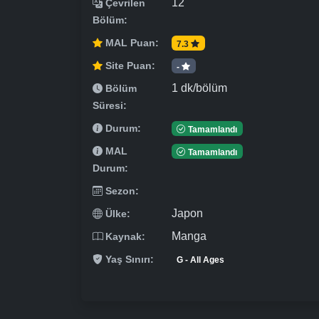
12
Çevrilen
Bölüm:
MAL Puan:
7.3
Site Puan:
-
1 dk/bölüm
Bölüm
Süresi:
Durum:
Tamamlandı
MAL
Tamamlandı
Durum:
Sezon:
Japon
Ülke:
Manga
Kaynak:
Yaş Sınırı:
G - All Ages