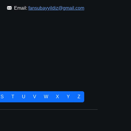
Email:
fansubayyildiz@gmail.com
S
T
U
V
W
X
Y
Z