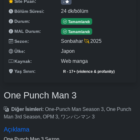
Site Puan:
-
24 dk/bölüm
Bölüm Süresi:
Durum:
Tamamlandı
MAL Durum:
Tamamlandı
Sonbahar
2025
Sezon:
Japon
Ülke:
Web manga
Kaynak:
Yaş Sınırı:
R - 17+ (violence & profanity)
One Punch Man 3
Diğer İsimleri:
One-Punch Man Season 3, One Punch
Man 3rd Season, OPM 3, ワンパンマン 3
Açıklama
One Punch Man 3.Sezon