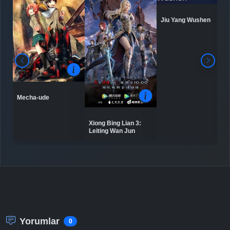
Jiu Yang Wushen
Detaylar
İzle
Bölüm No: 8
Detaylar
İzle
Bölüm No: 9
Mecha-ude
Detaylar
İzle
Bölüm No: 10
Xiong Bing Lian 3:
Leiting Wan Jun
Detaylar
İzle
Bölüm No: 11
Final
Detaylar
İzle
Bölüm No: 12
Yorumlar
0