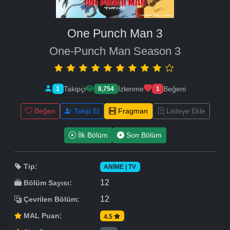
One Punch Man 3
One-Punch Man Season 3
Takipçi
İzlenme
Beğeni
1
8,754
1
Beğen
Takip Et
Fragman
Listeye Ekle
İlk Bölüm
Son Bölüm
Tip:
ANIME | TV
12
Bölüm Sayısı:
12
Çevrilen Bölüm:
MAL Puan:
4.5