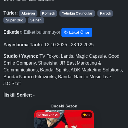
Türler:
Aksiyon
Komedi
Yetişkin Oyuncular
Parodi
Süper Güç
Seinen
Etiketler:
Etiket bulunmuyor
Etiket Öner
Yayınlanma Tarihi:
12.10.2025 - 28.12.2025
Studio / Yayıncı:
TV Tokyo, Lantis, Magic Capsule, Good
Smile Company, Shueisha, JR East Marketing &
Communications, Bandai Spirits, ADK Marketing Solutions,
Bandai Namco Filmworks, Bandai Namco Music Live,
J.C.Staff
İlişkili Seriler:
-
Önceki Sezon
TAMAMLANDI
7.5