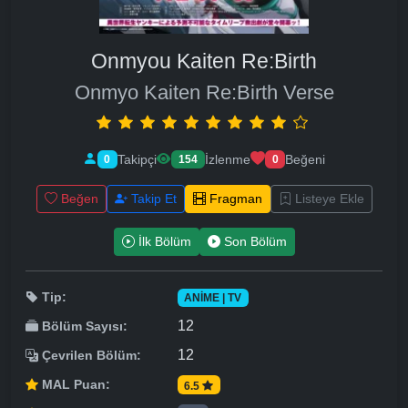
Onmyou Kaiten Re:Birth
Onmyo Kaiten Re:Birth Verse
Takipçi
İzlenme
Beğeni
0
154
0
Beğen
Takip Et
Fragman
Listeye Ekle
İlk Bölüm
Son Bölüm
Tip:
ANIME | TV
12
Bölüm Sayısı:
12
Çevrilen Bölüm:
MAL Puan:
6.5