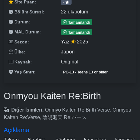
Site Puan:
-
22 dk/bölüm
Bölüm Süresi:
Durum:
Tamamlandı
MAL Durum:
Tamamlandı
Yaz
2025
Sezon:
Japon
Ülke:
Original
Kaynak:
Yaş Sınırı:
PG-13 - Teens 13 or older
Onmyou Kaiten Re:Birth
Diğer İsimleri:
Onmyo Kaiten Re:Birth Verse, Onmyou
Kaiten Re:Verse, 陰陽廻天 Re:バース
Açıklama
Takeru Narihira, günlerini kavgalara karışarak,