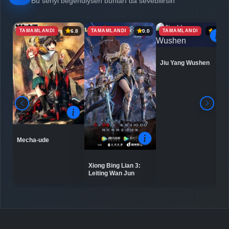
Bu seriyi beğendiysen bunları da sevebilirsin
TAMAMLANDI
TAMAMLANDI
TAMAMLANDI
6.8
0.0
6.9
Detaylar
İzle
Bölüm No: 7
Jiu Yang Wushen
Detaylar
İzle
Bölüm No: 8
Detaylar
İzle
Bölüm No: 9
Mecha-ude
Detaylar
İzle
Bölüm No: 10
Xiong Bing Lian 3:
Leiting Wan Jun
Detaylar
İzle
Bölüm No: 11
Detaylar
İzle
Bölüm No: 12