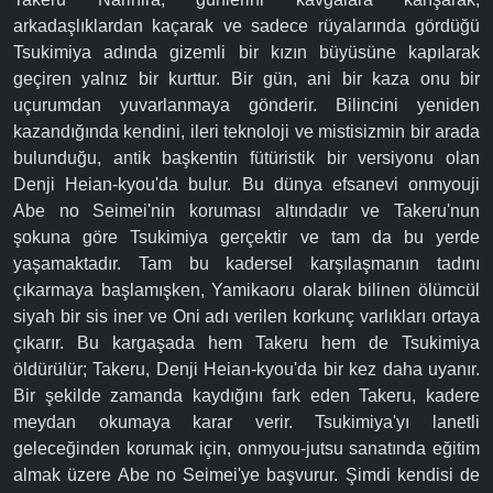
arkadaşlıklardan kaçarak ve sadece rüyalarında gördüğü
Tsukimiya adında gizemli bir kızın büyüsüne kapılarak
geçiren yalnız bir kurttur. Bir gün, ani bir kaza onu bir
uçurumdan yuvarlanmaya gönderir. Bilincini yeniden
kazandığında kendini, ileri teknoloji ve mistisizmin bir arada
bulunduğu, antik başkentin fütüristik bir versiyonu olan
Denji Heian-kyou'da bulur. Bu dünya efsanevi onmyouji
Abe no Seimei'nin koruması altındadır ve Takeru'nun
şokuna göre Tsukimiya gerçektir ve tam da bu yerde
yaşamaktadır. Tam bu kadersel karşılaşmanın tadını
çıkarmaya başlamışken, Yamikaoru olarak bilinen ölümcül
siyah bir sis iner ve Oni adı verilen korkunç varlıkları ortaya
çıkarır. Bu kargaşada hem Takeru hem de Tsukimiya
öldürülür; Takeru, Denji Heian-kyou'da bir kez daha uyanır.
Bir şekilde zamanda kaydığını fark eden Takeru, kadere
meydan okumaya karar verir. Tsukimiya'yı lanetli
geleceğinden korumak için, onmyou-jutsu sanatında eğitim
almak üzere Abe no Seimei'ye başvurur. Şimdi kendisi de