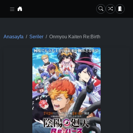
Ana içeriğe geç
Anasayfa
Seriler
Onmyou Kaiten Re:Birth