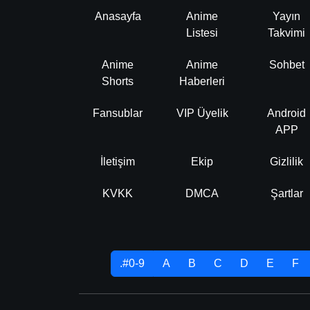
Anasayfa
Anime
Yayın
Listesi
Takvimi
Anime
Anime
Sohbet
Shorts
Haberleri
Fansublar
VIP Üyelik
Android
APP
İletişim
Ekip
Gizlilik
KVKK
DMCA
Şartlar
.#0-9
A
B
C
D
E
F