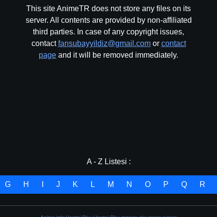
This site AnimeTR does not store any files on its
server. All contents are provided by non-affiliated
third parties. In case of any copyright issues,
contact
fansubayyildiz@gmail.com
or
contact
page
and it will be removed immediately.
A - Z Listesi :
G
H
I
J
K
L
M
N
O
P
Q
R