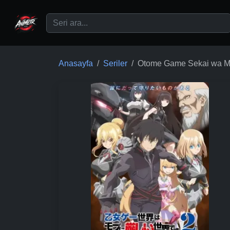
Ana içeriğe geç
Anasayfa
Seriler
Otome Game Sekai wa Mob