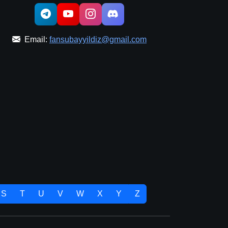
Email:
fansubayyildiz@gmail.com
S
T
U
V
W
X
Y
Z