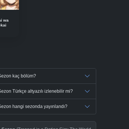
i wa
ekai
.Sezon kaç bölüm?
on Türkçe altyazılı izlenebilir mi?
Sezon hangi sezonda yayınlandı?