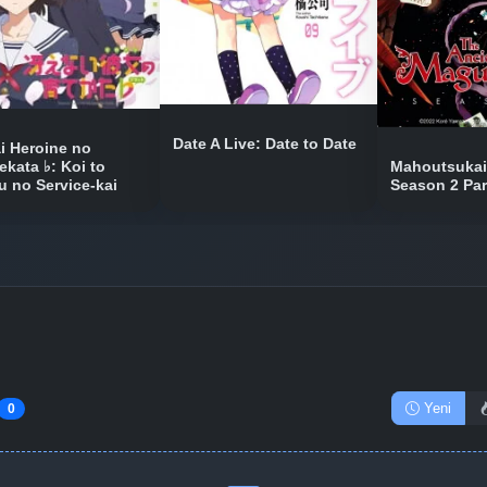
Date A Live: Date to Date
i Heroine no
ekata ♭: Koi to
Mahoutsukai
u no Service-kai
Season 2 Par
Yeni
0