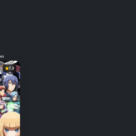
on
7.3