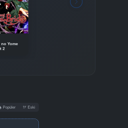
 no Yome
t 2
Popüler
Eski