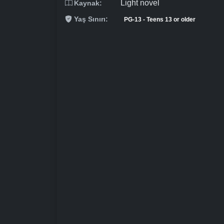
Light novel
Kaynak:
Yaş Sınırı:
PG-13 - Teens 13 or older