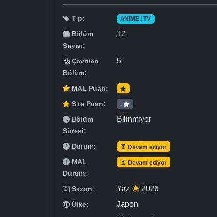
Tip:
ANIME | TV
12
Bölüm
Sayısı:
5
Çevrilen
Bölüm:
MAL Puan:
Site Puan:
-
Bilinmiyor
Bölüm
Süresi:
Durum:
Devam ediyor
MAL
Devam ediyor
Durum:
Yaz
2026
Sezon:
Japon
Ülke: