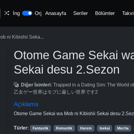
İng
Orj
Anasayfa
Seriler
Bölümler
Takv
 ni Kibishii Seka...
Otome Game Sekai wa 
Sekai desu 2.Sezon
Diğer İsimleri:
Trapped in a Dating Sim: The World o
乙女ゲー世界はモブに厳しい世界です2
Açıklama
Otome Game Sekai wa Mob ni Kibishii Sekai desu 2.Se
Türler:
Fantastik
Romantik
Harem
Isekai
Mecha