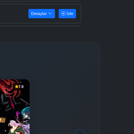
Detaylar
İzle
Detaylar
İzle
7.9