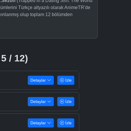
2.Sezon
(Trapped in a Dating Sim: The World
ümlerini Türkçe altyazılı olarak AnimeTR'de
yayınlanmış olup toplam 12 bölümden
5 / 12)
Detaylar
İzle
Detaylar
İzle
Detaylar
İzle