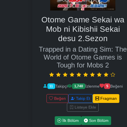
Otome Game Sekai wa
Mob ni Kibishii Sekai
desu 2.Sezon
Trapped in a Dating Sim: The
World of Otome Games is
Tough for Mobs 2
Takipçi
İzlenme
Beğeni
11
1,740
5
Beğen
Takip Et
Fragman
Listeye Ekle
İlk Bölüm
Son Bölüm