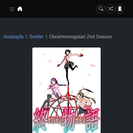
Ana içeriğe geç
Anasayfa
Seriler
Owarimonogatari 2nd Season