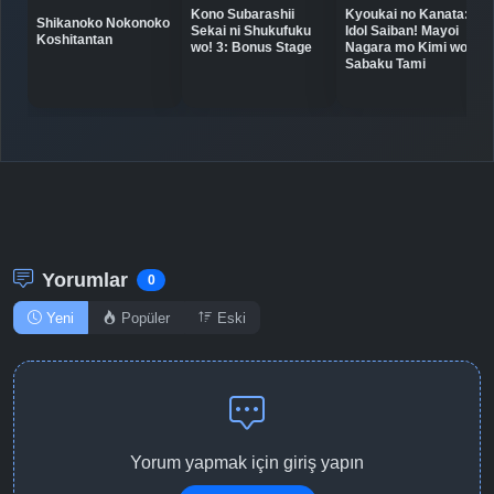
Kyoukai no Kanata:
Kono Subarashii
Shikanoko Nokonoko
Idol Saiban! Mayoi
Sekai ni Shukufuku
Koshitantan
Nagara mo Kimi wo
wo! 3: Bonus Stage
Sabaku Tami
Yorumlar
0
Yeni
Popüler
Eski
Yorum yapmak için giriş yapın