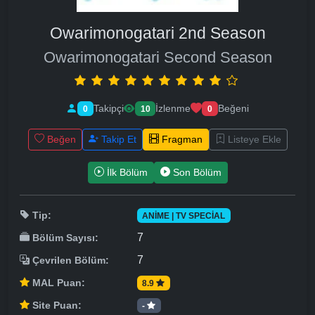
Owarimonogatari 2nd Season
Owarimonogatari Second Season
Takipçi
İzlenme
Beğeni
0
10
0
Beğen
Takip Et
Fragman
Listeye Ekle
İlk Bölüm
Son Bölüm
Tip:
ANIME | TV SPECIAL
7
Bölüm Sayısı:
7
Çevrilen Bölüm:
MAL Puan:
8.9
Site Puan:
-