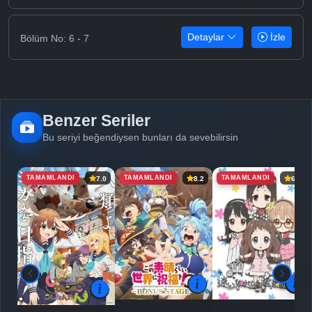
Detaylar
İzle
Bölüm No: 6 - 7
Benzer Seriler
Bu seriyi beğendiysen bunları da sevebilirsin
TAMAMLANDI
TAMAMLANDI
TAMAMLANDI
7.0
8.2
6.5