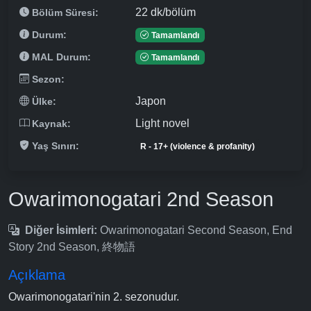
22 dk/bölüm
Bölüm Süresi:
Durum:
Tamamlandı
MAL Durum:
Tamamlandı
Sezon:
Japon
Ülke:
Light novel
Kaynak:
Yaş Sınırı:
R - 17+ (violence & profanity)
Owarimonogatari 2nd Season
Diğer İsimleri:
Owarimonogatari Second Season, End
Story 2nd Season, 終物語
Açıklama
Owarimonogatari'nin 2. sezonudur.