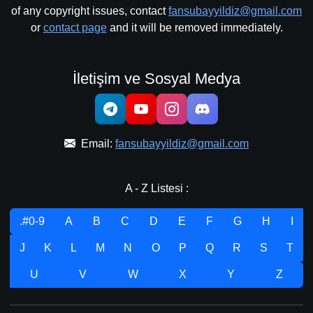
of any copyright issues, contact
fansubayyildiz@gmail.com
or
contact page
and it will be removed immediately.
İletişim ve Sosyal Medya
Email:
fansubayyildiz@gmail.com
A - Z Listesi :
.#0-9
A
B
C
D
E
F
G
H
I
J
K
L
M
N
O
P
Q
R
S
T
U
V
W
X
Y
Z