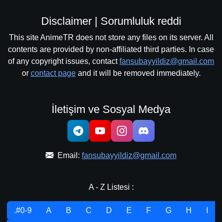
Disclaimer | Sorumluluk reddi
This site AnimeTR does not store any files on its server. All
contents are provided by non-affiliated third parties. In case
of any copyright issues, contact
fansubayyildiz@gmail.com
or
contact page
and it will be removed immediately.
İletişim ve Sosyal Medya
Email:
fansubayyildiz@gmail.com
A - Z Listesi :
.#0-9
A
B
C
D
E
F
G
H
I