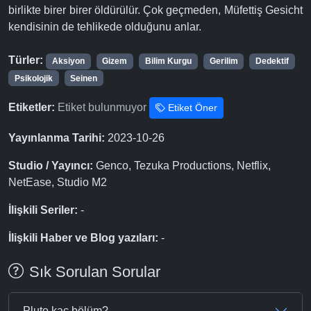
birlikte birer birer öldürülür. Çok geçmeden, Müfettiş Gesicht
kendisinin de tehlikede olduğunu anlar.
Türler:
Aksiyon
Gizem
Bilim Kurgu
Gerilim
Dedektif
Psikolojik
Seinen
Etiketler:
Etiket bulunmuyor
Etiket Öner
Yayınlanma Tarihi:
2023-10-26
Studio / Yayıncı:
Genco, Tezuka Productions, Netflix,
NetEase, Studio M2
İlişkili Seriler:
-
İlişkili Haber ve Blog yazıları:
-
Sık Sorulan Sorular
Pluto kaç bölüm?