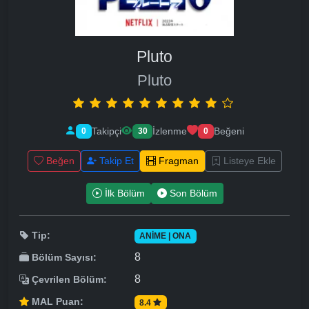
Pluto
Pluto
Takipçi
İzlenme
Beğeni
0
30
0
Beğen
Takip Et
Fragman
Listeye Ekle
İlk Bölüm
Son Bölüm
Tip:
ANIME | ONA
8
Bölüm Sayısı:
8
Çevrilen Bölüm:
MAL Puan:
8.4