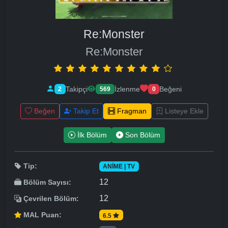
Re:Monster
Re:Monster
Takipçi
İzlenme
Beğeni
2
569
0
Beğen
Takip Et
Fragman
Listeye Ekle
İlk Bölüm
Son Bölüm
Tip:
ANIME | TV
12
Bölüm Sayısı:
12
Çevrilen Bölüm:
MAL Puan:
6.5