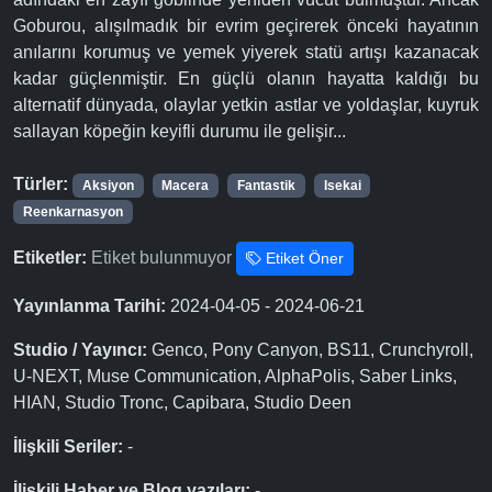
Goburou, alışılmadık bir evrim geçirerek önceki hayatının
anılarını korumuş ve yemek yiyerek statü artışı kazanacak
kadar güçlenmiştir. En güçlü olanın hayatta kaldığı bu
alternatif dünyada, olaylar yetkin astlar ve yoldaşlar, kuyruk
sallayan köpeğin keyifli durumu ile gelişir...
Türler:
Aksiyon
Macera
Fantastik
Isekai
Reenkarnasyon
Etiketler:
Etiket bulunmuyor
Etiket Öner
Yayınlanma Tarihi:
2024-04-05 - 2024-06-21
Studio / Yayıncı:
Genco, Pony Canyon, BS11, Crunchyroll,
U-NEXT, Muse Communication, AlphaPolis, Saber Links,
HIAN, Studio Tronc, Capibara, Studio Deen
İlişkili Seriler:
-
İlişkili Haber ve Blog yazıları:
-