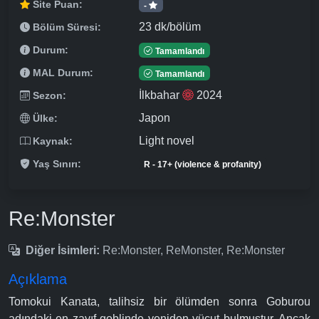
Site Puan:
-
23 dk/bölüm
Bölüm Süresi:
Durum:
Tamamlandı
MAL Durum:
Tamamlandı
İlkbahar
2024
Sezon:
Japon
Ülke:
Light novel
Kaynak:
Yaş Sınırı:
R - 17+ (violence & profanity)
Re:Monster
Diğer İsimleri:
Re:Monster, ReMonster, Re:Monster
Açıklama
Tomokui Kanata, talihsiz bir ölümden sonra Goburou
adındaki en zayıf goblinde yeniden vücut bulmuştur. Ancak