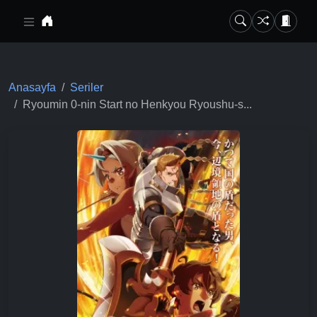
Ana içeriğe geç
Anasayfa
Seriler
Ryoumin 0-nin Start no Henkyou Ryoushu-s...