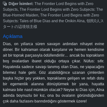
Diğer İsimleri:
The Frontier Lord Begins with Zero
Subjects, The Frontier Lord Begins with Zero Subjects: The
Blue-Horned Maiden, The Frontier Lord Begins with Zero
Subjects: Tales of Blue Dias and the Onikin Alna, 領民0人ス
タートの辺境領主様
Açıklama
Dias, on yıllarca süren savaşın ardından nihayet evine
döner. Bir kahraman olarak karşılanır ve hemen kendisine
ait bir toprak parçasıyla ödüllendirilir… ancak bu toprakların
boş ovalardan ibaret olduğu ortaya çıkar. Nüfus: sıfır.
Hayatında sadece savaşı tanımış olan Dias, ne yapacağını
bilemez hale gelir. Göz alabildiğince uzanan çimlerden
başka hiçbir şey yokken, topraklarını gelişen ve refah dolu
bir egemenlik alanına dönüştürmek bir yana, hayatta
kalması bile nasıl mümkün olacak? Neyse ki Dias için, Alna
adında boynuzlu bir kız, ona bu ovaların göründüğünden
çok daha fazlasını barındırdığını göstermek üzere!