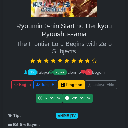
Ryoumin 0-nin Start no Henkyou
Ryoushu-sama
The Frontier Lord Begins with Zero
Subjects
Takipçi
İzlenme
Beğeni
15
2,597
5
Beğen
Takip Et
Fragman
Listeye Ekle
İlk Bölüm
Son Bölüm
Tip:
ANIME | TV
Bölüm Sayısı: