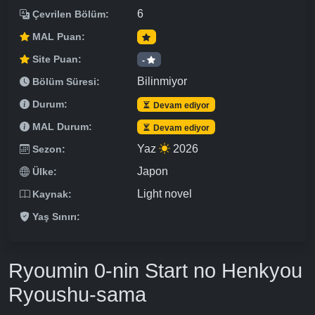
6
Çevrilen Bölüm:
MAL Puan:
Site Puan:
-
Bilinmiyor
Bölüm Süresi:
Durum:
Devam ediyor
MAL Durum:
Devam ediyor
Yaz
2026
Sezon:
Japon
Ülke:
Light novel
Kaynak:
Yaş Sınırı:
Ryoumin 0-nin Start no Henkyou
Ryoushu-sama