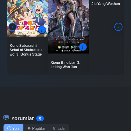
Jiu Yang Wushen
Kono Subarashii
Sekai ni Shukufuku
wo! 3: Bonus Stage
Xiong Bing Lian 3:
Leiting Wan Jun
Yorumlar
0
Yeni
Popüler
Eski