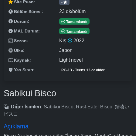
Site Puan:
-
23 dk/bölüm
Bölüm Süresi:
Durum:
Tamamlandı
MAL Durum:
Tamamlandı
Kış
2022
Sezon:
Japon
Ülke:
Light novel
Kaynak:
Yaş Sınırı:
PG-13 - Teens 13 or older
Sabikui Bisco
Diğer İsimleri:
Sabikui Bisco, Rust-Eater Bisco, 錆喰い
ビスコ
Açıklama
Bisco Akaboshi nam-ı diğer "İnsan Yiyen Mantar", oklarının