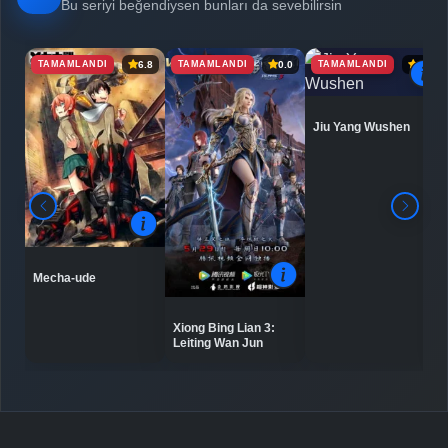
Bölüm No: 6
Bu seriyi beğendiysen bunları da sevebilirsin
TAMAMLANDI
TAMAMLANDI
TAMAMLANDI
6.8
0.0
6.9
Detaylar
İzle
Bölüm No: 7
Jiu Yang Wushen
Detaylar
İzle
Bölüm No: 8
Detaylar
İzle
Bölüm No: 9
Mecha-ude
Detaylar
İzle
Bölüm No: 10
Xiong Bing Lian 3:
Leiting Wan Jun
Detaylar
İzle
Bölüm No: 11
Detaylar
İzle
Bölüm No: 12