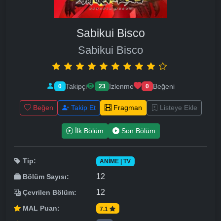
Sabikui Bisco
Sabikui Bisco
Takipçi
İzlenme
Beğeni
0
23
0
Beğen
Takip Et
Fragman
Listeye Ekle
İlk Bölüm
Son Bölüm
Tip:
ANIME | TV
12
Bölüm Sayısı:
12
Çevrilen Bölüm:
MAL Puan:
7.1