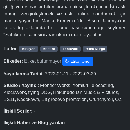
gittiği yerde mantar biten, aranan bir suçlu okçudur. İşin aslı,
toprağı zenginleştirmek ve eski haline döndürmek için
mantar yayan bir "Mantar Koruyucu"dur. Bisco, Japonya'nın
kurak topraklarında her türlü pası süpürdüğü söylenen
"Sabikui" efsanesini aramak için maceraya atılır.
Türler:
Aksiyon
Macera
Fantastik
Bilim Kurgu
Etiketler:
Etiket bulunmuyor
Etiket Öner
Yayınlanma Tarihi:
2022-01-11 - 2022-03-29
Studio / Yayıncı:
Frontier Works, Yomiuri Telecasting,
KlockWorx, flying DOG, Hakuhodo DY Music & Pictures,
BS11, Kadokawa, Bit grooove promotion, Crunchyroll, OZ
İlişkili Seriler:
-
İlişkili Haber ve Blog yazıları:
-