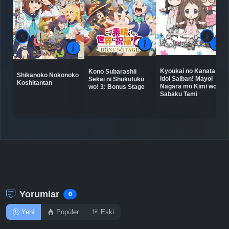
Kyoukai no Kanata:
Kono Subarashii
Shikanoko Nokonoko
Idol Saiban! Mayoi
Sekai ni Shukufuku
Koshitantan
Nagara mo Kimi wo
wo! 3: Bonus Stage
Sabaku Tami
Yorumlar
0
Yeni
Popüler
Eski