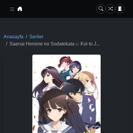
Ana içeriğe geç
Anasayfa
Seriler
Saenai Heroine no Sodatekata ♭: Koi to J...