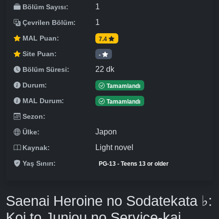
1
Bölüm Sayısı:
1
Çevrilen Bölüm:
MAL Puan:
7.4
Site Puan:
-
22 dk
Bölüm Süresi:
Durum:
Tamamlandı
MAL Durum:
Tamamlandı
Sezon:
Japon
Ülke:
Light novel
Kaynak:
Yaş Sınırı:
PG-13 - Teens 13 or older
Saenai Heroine no Sodatekata ♭:
Koi to Junjou no Service-kai