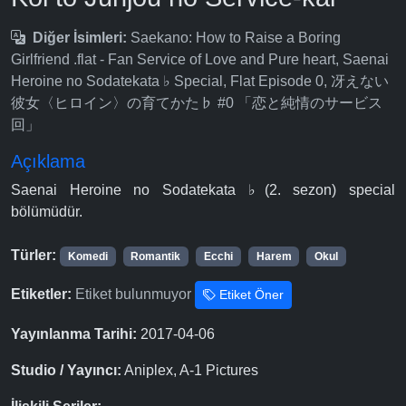
Diğer İsimleri:
Saekano: How to Raise a Boring
Girlfriend .flat - Fan Service of Love and Pure heart, Saenai
Heroine no Sodatekata ♭ Special, Flat Episode 0, 冴えない
彼女〈ヒロイン〉の育てかた♭ #0 「恋と純情のサービス
回」
Açıklama
Saenai Heroine no Sodatekata ♭(2. sezon) special
bölümüdür.
Türler:
Komedi
Romantik
Ecchi
Harem
Okul
Etiketler:
Etiket bulunmuyor
Etiket Öner
Yayınlanma Tarihi:
2017-04-06
Studio / Yayıncı:
Aniplex, A-1 Pictures