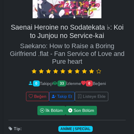
Saenai Heroine no Sodatekata ♭: Koi
to Junjou no Service-kai
Saekano: How to Raise a Boring
Girlfriend .flat - Fan Service of Love and
Pure heart
Takipçi
İzlenme
Beğeni
0
33
0
Beğen
Takip Et
Listeye Ekle
İlk Bölüm
Son Bölüm
Tip:
ANIME | SPECIAL