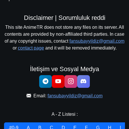
Disclaimer | Sorumluluk reddi
This site AnimeTR does not store any files on its server. All
contents are provided by non-affiliated third parties. In case
of any copyright issues, contact
fansubayyildiz@gmail.com
or
contact page
and it will be removed immediately.
İletişim ve Sosyal Medya
Email:
fansubayyildiz@gmail.com
A - Z Listesi :
.#0-9
A
B
C
D
E
F
G
H
I