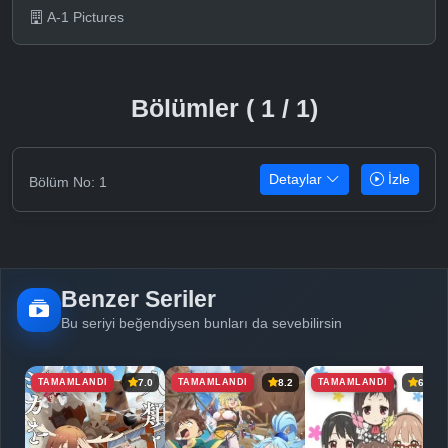
A-1 Pictures
Bölümler ( 1 / 1)
Detaylar
İzle
Bölüm No: 1
Benzer Seriler
Bu seriyi beğendiysen bunları da sevebilirsin
TAMAMLANDI
TAMAMLANDI
TAMAMLANDI
7.0
8.2
6.5