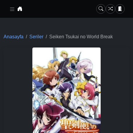
Ana içeriğe geç
Anasayfa
Seriler
Seiken Tsukai no World Break