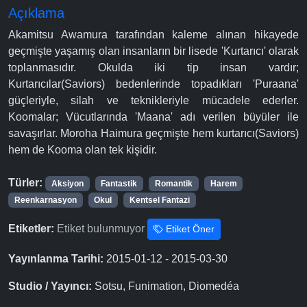
Açıklama
Akamitsu Awamura tarafından kaleme alınan hikayede
geçmişte yaşamış olan insanların bir lisede 'Kurtarıcı' olarak
toplanmasıdır. Okulda iki tip insan vardır;
Kurtarıcılar(Saviors) bedenlerinde topadıkları 'Puraana'
güçleriyle, silah ve teknikleriyle mücadele ederler.
Koomalar; Vücutlarında 'Maana' adı verilen büyüler ile
savaşırlar. Moroha Haimura geçmişte hem kurtarıcı(Saviors)
hem de Kooma olan tek kişidir.
Türler:
Aksiyon
Fantastik
Romantik
Harem
Reenkarnasyon
Okul
Kentsel Fantazi
Etiketler:
Etiket bulunmuyor
Etiket Öner
Yayınlanma Tarihi:
2015-01-12 - 2015-03-30
Studio / Yayıncı:
Sotsu, Funimation, Diomedéa