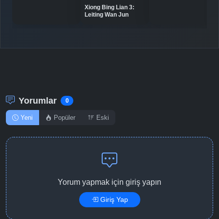
Xiong Bing Lian 3:
Leiting Wan Jun
Detaylar
İzle
Bölüm No: 11
Detaylar
İzle
Bölüm No: 12
Yorumlar
0
Yeni
Popüler
Eski
Yorum yapmak için giriş yapın
Giriş Yap