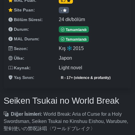
MAL Puan:
6.7
Site Puan:
-
24 dk/bölüm
Bölüm Süresi:
Durum:
Tamamlandı
MAL Durum:
Tamamlandı
Kış
2015
Sezon:
Japon
Ülke:
Light novel
Kaynak:
Yaş Sınırı:
R - 17+ (violence & profanity)
Seiken Tsukai no World Break
Diğer İsimleri:
World Break: Aria of Curse for a Holy
Swordsman, Seiken Tsukai no Kinshuu Eishou, Warubure,
聖剣使いの禁呪詠唱〈ワールドブレイク〉