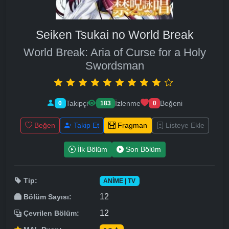
Seiken Tsukai no World Break
World Break: Aria of Curse for a Holy
Swordsman
Takipçi
İzlenme
Beğeni
0
183
0
Beğen
Takip Et
Fragman
Listeye Ekle
İlk Bölüm
Son Bölüm
Tip:
ANIME | TV
12
Bölüm Sayısı:
12
Çevrilen Bölüm: