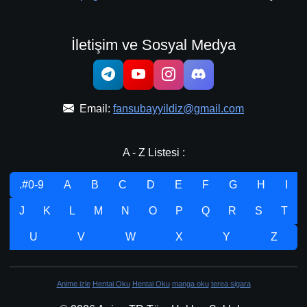
İletişim ve Sosyal Medya
Email:
fansubayyildiz@gmail.com
A - Z Listesi :
.#0-9
A
B
C
D
E
F
G
H
I
J
K
L
M
N
O
P
Q
R
S
T
U
V
W
X
Y
Z
Anime izle
Hentai Oku
Hentai Oku
manga oku
terea sigara