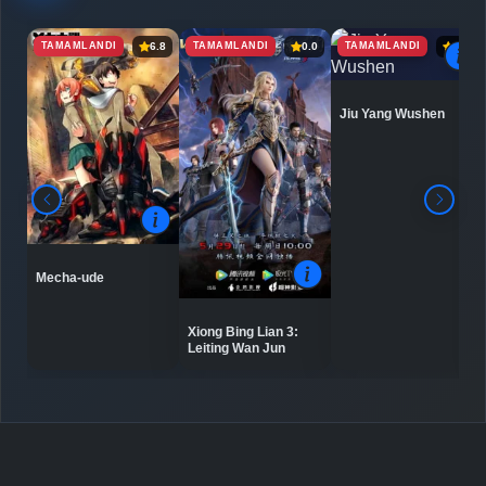
TAMAMLANDI
TAMAMLANDI
TAMAMLANDI
6.8
0.0
6.9
Detaylar
İzle
Bölüm No: 7
Jiu Yang Wushen
Detaylar
İzle
Bölüm No: 8
Detaylar
İzle
Bölüm No: 9
Mecha-ude
Detaylar
İzle
Bölüm No: 10
Xiong Bing Lian 3:
Leiting Wan Jun
Detaylar
İzle
Bölüm No: 11
Detaylar
İzle
Bölüm No: 12