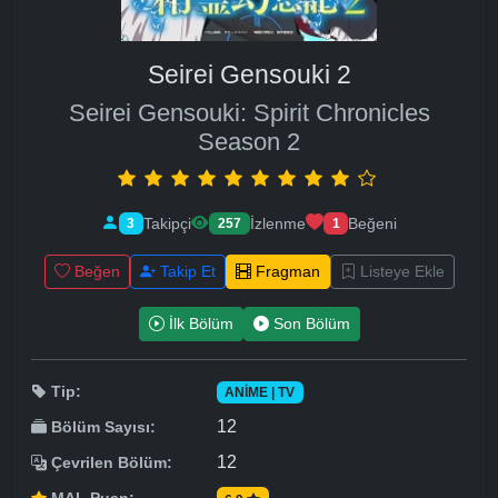
Seirei Gensouki 2
Seirei Gensouki: Spirit Chronicles
Season 2
Takipçi
İzlenme
Beğeni
3
257
1
Beğen
Takip Et
Fragman
Listeye Ekle
İlk Bölüm
Son Bölüm
Tip:
ANIME | TV
12
Bölüm Sayısı:
12
Çevrilen Bölüm: