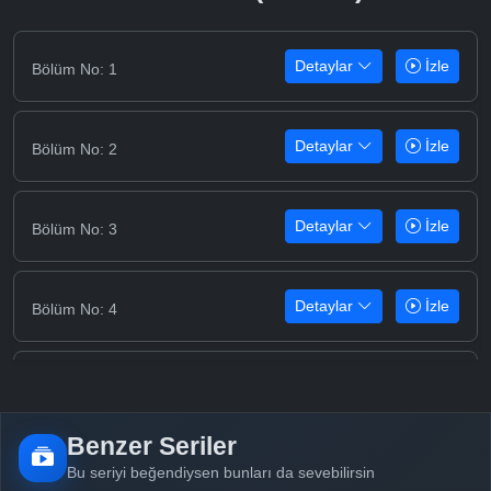
Detaylar
İzle
Bölüm No: 1
Detaylar
İzle
Bölüm No: 2
Detaylar
İzle
Bölüm No: 3
Detaylar
İzle
Bölüm No: 4
Detaylar
İzle
Bölüm No: 5
Benzer Seriler
Detaylar
İzle
Bölüm No: 6
Bu seriyi beğendiysen bunları da sevebilirsin