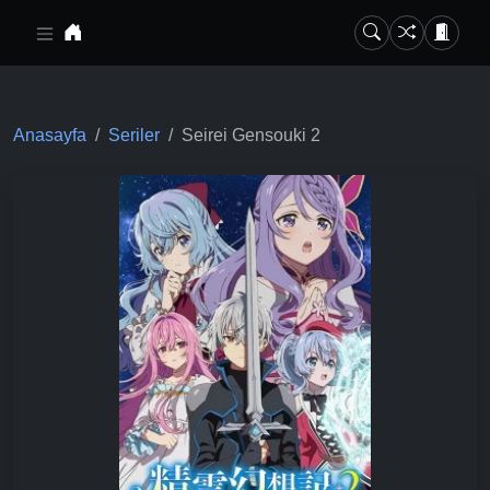
Ana içeriğe geç
Anasayfa
Seriler
Seirei Gensouki 2