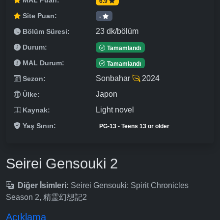
MAL Puan:
6.9
Site Puan:
-
23 dk/bölüm
Bölüm Süresi:
Durum:
Tamamlandı
MAL Durum:
Tamamlandı
Sonbahar
2024
Sezon:
Japon
Ülke:
Light novel
Kaynak:
Yaş Sınırı:
PG-13 - Teens 13 or older
Seirei Gensouki 2
Diğer İsimleri:
Seirei Gensouki: Spirit Chronicles
Season 2, 精霊幻想記2
Açıklama