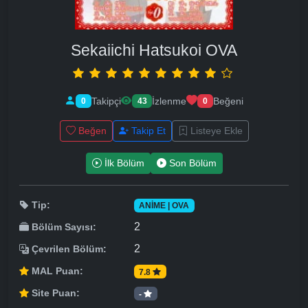
Sekaiichi Hatsukoi OVA
Takipçi
İzlenme
Beğeni
0
43
0
Beğen
Takip Et
Listeye Ekle
İlk Bölüm
Son Bölüm
Tip:
ANIME | OVA
2
Bölüm Sayısı:
2
Çevrilen Bölüm:
MAL Puan:
7.8
Site Puan:
-