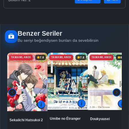
Benzer Seriler
Bu seriyi beğendiysen bunları da sevebilirsin
TAMAMLANDI
TAMAMLANDI
TAMAMLANDI
7.8
7.8
8.3
Umibe no Étranger
Doukyuusei
Sekaiichi Hatsukoi 2