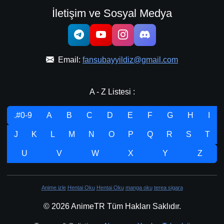
İletişim ve Sosyal Medya
Email:
fansubayyildiz@gmail.com
A - Z Listesi :
.#0-9
A
B
C
D
E
F
G
H
I
J
K
L
M
N
O
P
Q
R
S
T
U
V
W
X
Y
Z
Anime izle
Hentai Oku
Hentai Oku
manga oku
terea sigara
© 2026 AnimeTR Tüm Hakları Saklıdır.