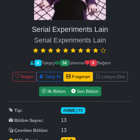
Serial Experiments Lain
Serial Experiments Lain
Takipçi
İzlenme
Beğeni
0
50
0
Beğen
Takip Et
Fragman
Listeye Ekle
İlk Bölüm
Son Bölüm
Tip:
ANIME | TV
13
Bölüm Sayısı:
13
Çevrilen Bölüm: