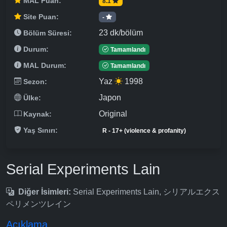
MAL Puan:
8.1
Site Puan:
-
23 dk/bölüm
Bölüm Süresi:
Durum:
Tamamlandı
MAL Durum:
Tamamlandı
Yaz
1998
Sezon:
Japon
Ülke:
Original
Kaynak:
Yaş Sınırı:
R - 17+ (violence & profanity)
Serial Experiments Lain
Diğer İsimleri:
Serial Experiments Lain, シリアルエクス
ペリメンツレイン
Açıklama