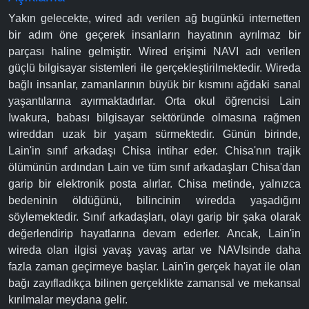
Yakın gelecekte, wired adı verilen ağ bugünkü internetten
bir adım öne geçerek insanların hayatının ayrılmaz bir
parçası haline gelmiştir. Wired erişimi NAVI adı verilen
güçlü bilgisayar sistemleri ile gerçekleştirilmektedir. Wireda
bağlı insanlar, zamanlarının büyük bir kısmını ağdaki sanal
yaşantılarına ayırmaktadırlar. Orta okul öğrencisi Lain
Iwakura, babası bilgisayar sektöründe olmasına rağmen
wireddan uzak bir yaşam sürmektedir. Günün birinde,
Lain'in sınıf arkadaşı Chisa intihar eder. Chisa'nın trajik
ölümünün ardından Lain ve tüm sınıf arkadaşları Chisa'dan
garip bir elektronik posta alırlar. Chisa metinde, yalnızca
bedeninin öldüğünü, bilincinin wiredda yaşadığını
söylemektedir. Sınıf arkadaşları, olayı garip bir şaka olarak
değerlendirip hayatlarına devam ederler. Ancak, Lain'in
wireda olan ilgisi yavaş yavaş artar ve NAVIsinde daha
fazla zaman geçirmeye başlar. Lain'in gerçek hayat ile olan
bağı zayıfladıkça bilinen gerçeklikte zamansal ve mekansal
kırılmalar meydana gelir.