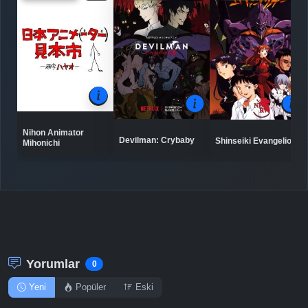
Bölüm No: 7
Detaylar
İzle
Bölüm No: 8
Detaylar
İzle
Bölüm No: 9
Nihon Animator
Devilman: Crybaby
Shinseiki Evangelion
Mihonichi
Detaylar
İzle
Bölüm No: 10
Detaylar
İzle
Bölüm No: 11
Detaylar
İzle
Bölüm No: 12
Yorumlar
0
Yeni
Popüler
Eski
Detaylar
İzle
Bölüm No: 13