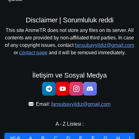
Disclaimer | Sorumluluk reddi
This site AnimeTR does not store any files on its server. All
contents are provided by non-affiliated third parties. In case
of any copyright issues, contact
fansubayyildiz@gmail.com
or
contact page
and it will be removed immediately.
İletişim ve Sosyal Medya
Email:
fansubayyildiz@gmail.com
A - Z Listesi :
.#0-9
A
B
C
D
E
F
G
H
I