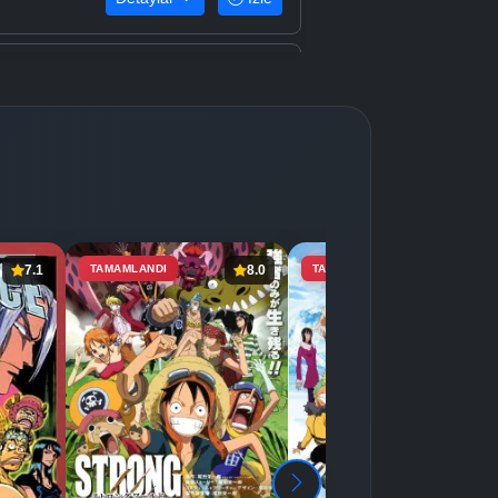
Detaylar
İzle
Detaylar
İzle
Detaylar
İzle
7.1
TAMAMLANDI
8.0
TAMAMLANDI
7.4
Detaylar
İzle
Detaylar
İzle
Detaylar
İzle