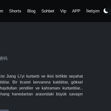
im
Shorts
Blog
Sohbet
Vip
APP
İletişim
海经密码
Jiang Li'yi kurtardı ve ikisi birlikte seyahat
lar. Bir ticaret kervanına katıldılar, göksel
, haydutları yendiler ve kahramanı kurtardılar...
e Shang hanedanları arasındaki büyük savaşın