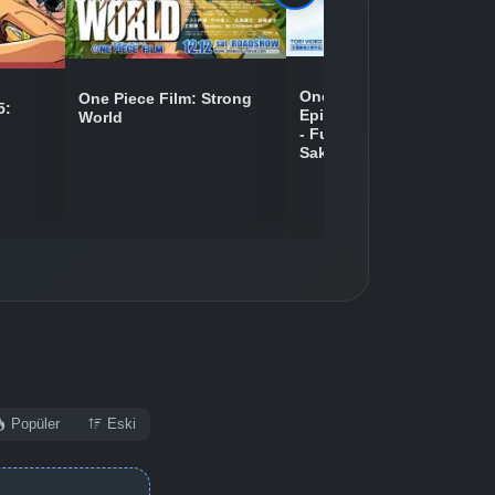
Detaylar
İzle
One Piece Movie 09:
One Piece Film: Strong
5:
Episode of Chopper Plus
World
- Fuyu ni Saku, Kiseki no
Detaylar
İzle
Sakura
Detaylar
İzle
Popüler
Eski