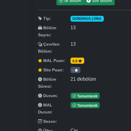
İlk Bölüm
Son Bölüm
Tip:
DONGHUA | ONA
13
Bölüm
Sayısı:
13
Çevrilen
Bölüm:
MAL Puan:
6.9
Site Puan:
-
21 dk/bölüm
Bölüm
Süresi:
Durum:
Tamamlandı
MAL
Tamamlandı
Durum:
Sezon:
Çin
Ülke: