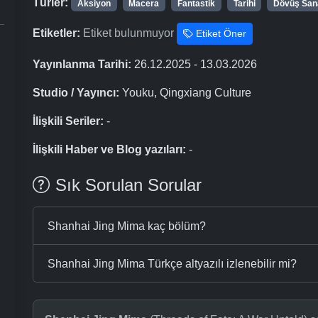
Türler:
Aksiyon
Macera
Fantastik
Tarihi
Dövüş Sana
Etiketler:
Etiket bulunmuyor
Etiket Öner
Yayınlanma Tarihi:
26.12.2025 - 13.03.2026
Studio / Yayıncı:
Youku, Qingxiang Culture
İlişkili Seriler:
-
İlişkili Haber ve Blog yazıları:
-
Sık Sorulan Sorular
Shanhai Jing Mima kaç bölüm?
Shanhai Jing Mima Türkçe altyazılı izlenebilir mi?