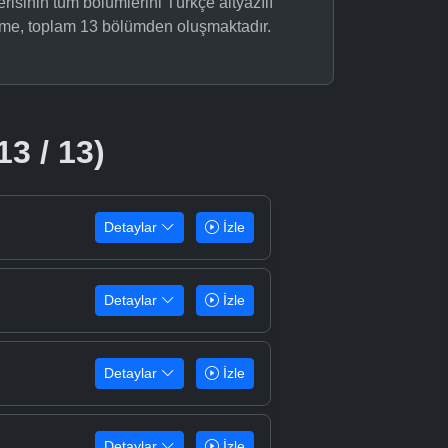
risinin tüm bölümlerini Türkçe altyazılı
nime, toplam 13 bölümden oluşmaktadır.
13 / 13)
Detaylar
İzle
Detaylar
İzle
Detaylar
İzle
Detaylar
İzle