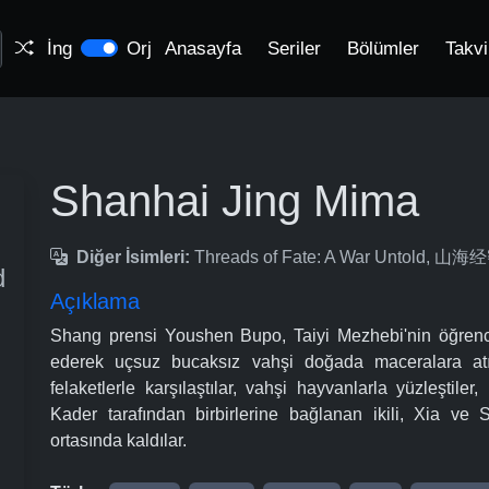
İng
Orj
Anasayfa
Seriler
Bölümler
Takv
Shanhai Jing Mima
Diğer İsimleri:
Threads of Fate: A War Untold, 山
d
Açıklama
Shang prensi Youshen Bupo, Taiyi Mezhebi'nin öğrencisi 
ederek uçsuz bucaksız vahşi doğada maceralara atıldı
felaketlerle karşılaştılar, vahşi hayvanlarla yüzleştiler
Kader tarafından birbirlerine bağlanan ikili, Xia v
ortasında kaldılar.