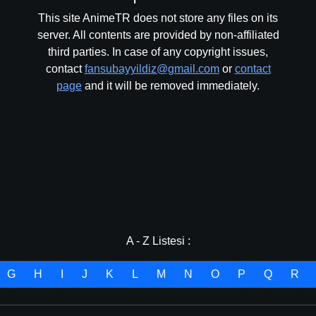
This site AnimeTR does not store any files on its
server. All contents are provided by non-affiliated
third parties. In case of any copyright issues,
contact
fansubayyildiz@gmail.com
or
contact
page
and it will be removed immediately.
A - Z Listesi :
G
H
I
J
K
L
M
N
O
P
Q
R