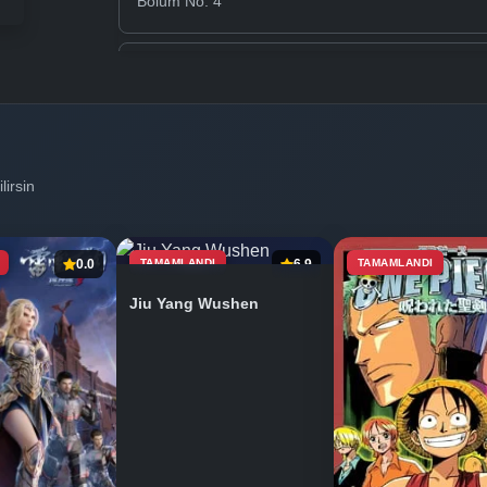
Bölüm No: 4
Bölüm No: 5
Bölüm No: 6
lirsin
Bölüm No: 7
0.0
TAMAMLANDI
6.9
TAMAMLANDI
Jiu Yang Wushen
Bölüm No: 8
Bölüm No: 9
Bölüm No: 10