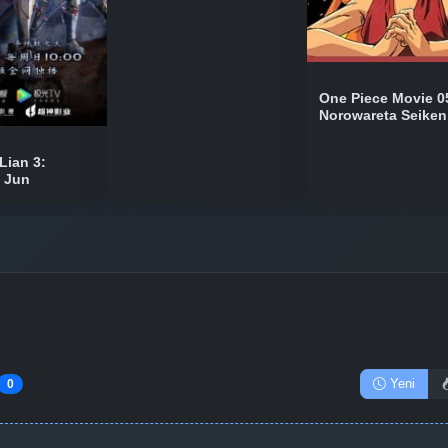
Bölüm No: 11
One Piece Movie 0
Norowareta Seiken
Bölüm No: 12
Lian 3:
n Jun
Final
Bölüm No: 13
Yeni
0