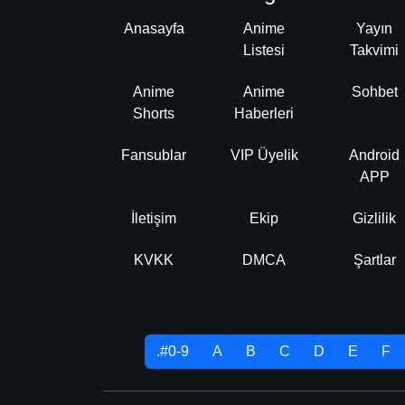
Anasayfa
Anime
Yayın
Listesi
Takvimi
Anime
Anime
Sohbet
Shorts
Haberleri
Fansublar
VIP Üyelik
Android
APP
İletişim
Ekip
Gizlilik
KVKK
DMCA
Şartlar
.#0-9
A
B
C
D
E
F