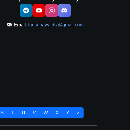
Email:
fansubayyildiz@gmail.com
S
T
U
V
W
X
Y
Z