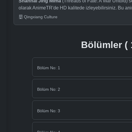
Shanhai Jing Mima
(Threads of Fate: A War Untold) se
olarak AnimeTR'de HD kalitede izleyebilirsiniz. Bu a
Qingxiang Culture
Bölümler ( 
Bölüm No: 1
Bölüm No: 2
Bölüm No: 3