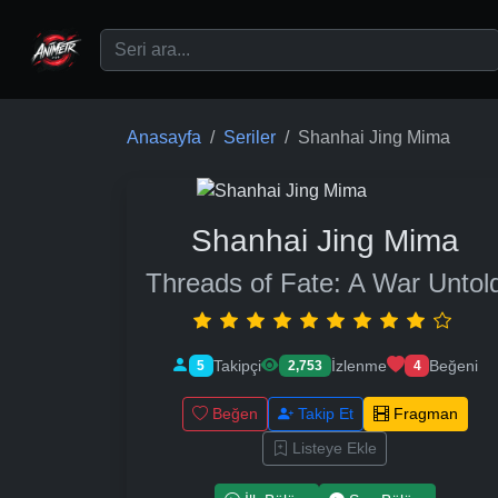
Ana içeriğe geç
Anasayfa
Seriler
Shanhai Jing Mima
Shanhai Jing Mima
Threads of Fate: A War Untol
Takipçi
İzlenme
Beğeni
5
2,753
4
Beğen
Takip Et
Fragman
Listeye Ekle