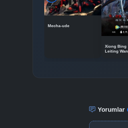
Mecha-ude
Xiong Bing 
Leiting Wa
Yorumlar