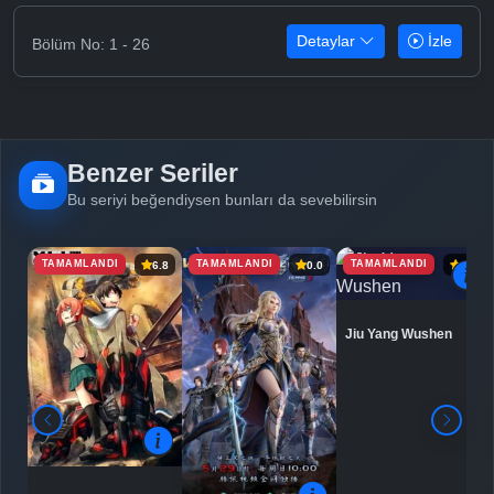
Detaylar
İzle
Bölüm No: 1 - 26
Benzer Seriler
Bu seriyi beğendiysen bunları da sevebilirsin
TAMAMLANDI
TAMAMLANDI
TAMAMLANDI
6.8
0.0
6.9
Jiu Yang Wushen