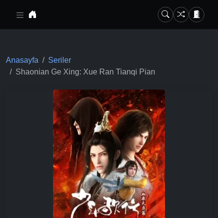
Ana içeriğe geç
Anasayfa
Seriler
Shaonian Ge Xing: Xue Ran Tianqi Pian