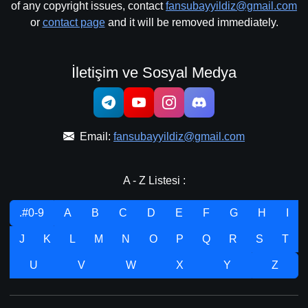
of any copyright issues, contact
fansubayyildiz@gmail.com
or
contact page
and it will be removed immediately.
İletişim ve Sosyal Medya
Email:
fansubayyildiz@gmail.com
A - Z Listesi :
.#0-9
A
B
C
D
E
F
G
H
I
J
K
L
M
N
O
P
Q
R
S
T
U
V
W
X
Y
Z