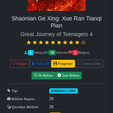
Shaonian Ge Xing: Xue Ran Tianqi
Pian
Great Journey of Teenagers 4
Takipçi
İzlenme
Beğeni
1
39
1
Beğen
Takip Et
Fragman
Listeye Ekle
İlk Bölüm
Son Bölüm
Tip:
DONGHUA | ONA
26
Bölüm Sayısı:
26
Çevrilen Bölüm: