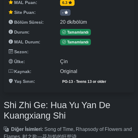
MAL Puan:
6.3
Site Puan:
-
20 dk/bölüm
Bölüm Süresi:
Durum:
Tamamlandı
MAL Durum:
Tamamlandı
Sezon:
Çin
Ülke:
Original
Kaynak:
Yaş Sınırı:
PG-13 - Teens 13 or older
Shi Zhi Ge: Hua Yu Yan De
Kuangxiang Shi
Diğer İsimleri:
Song of Time, Rhapsody of Flowers and
Flames, 时之歌—花与焰的狂想诗