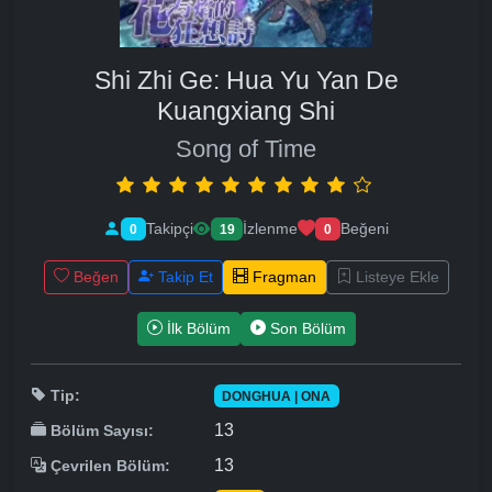
Shi Zhi Ge: Hua Yu Yan De
Kuangxiang Shi
Song of Time
Takipçi
İzlenme
Beğeni
0
19
0
Beğen
Takip Et
Fragman
Listeye Ekle
İlk Bölüm
Son Bölüm
Tip:
DONGHUA | ONA
13
Bölüm Sayısı:
13
Çevrilen Bölüm: