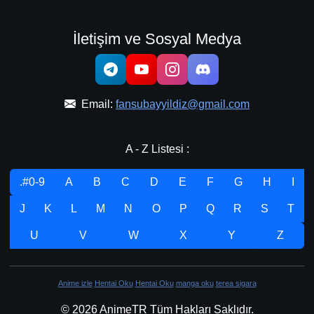
İletişim ve Sosyal Medya
Email:
fansubayyildiz@gmail.com
A - Z Listesi :
.#0-9
A
B
C
D
E
F
G
H
I
J
K
L
M
N
O
P
Q
R
S
T
U
V
W
X
Y
Z
Anime izle
Hentai Oku
Hentai Oku
manga oku
terea sigara
© 2026 AnimeTR Tüm Hakları Saklıdır.