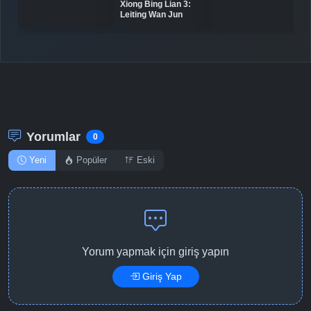
Xiong Bing Lian 3:
Leiting Wan Jun
Detaylar
İzle
Bölüm No: 11
Detaylar
İzle
Bölüm No: 12
Detaylar
İzle
Bölüm No: 13
Yorumlar
0
Yeni
Popüler
Eski
Yorum yapmak için giriş yapın
Giriş Yap