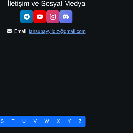
İletişim ve Sosyal Medya
Email:
fansubayyildiz@gmail.com
S
T
U
V
W
X
Y
Z