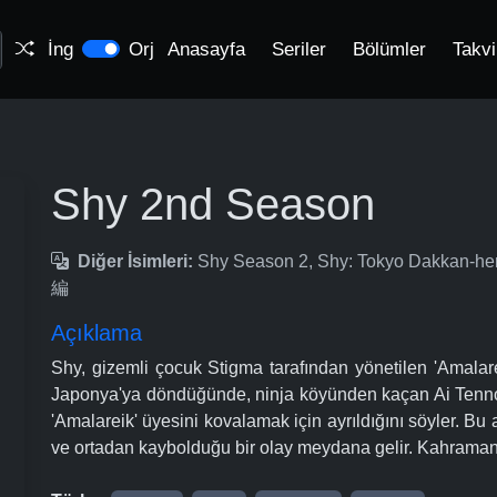
İng
Orj
Anasayfa
Seriler
Bölümler
Takv
Shy 2nd Season
Diğer İsimleri:
Shy Season 2, Shy: Tokyo Dakkan-
編
Açıklama
Shy, gizemli çocuk Stigma tarafından yönetilen 'Amalare
Japonya'ya döndüğünde, ninja köyünden kaçan Ai Tennouji
'Amalareik' üyesini kovalamak için ayrıldığını söyler. Bu 
ve ortadan kaybolduğu bir olay meydana gelir. Kahramanla