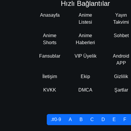
Hızlı Bağlantılar
Anasayfa
Anime
Yayın
Listesi
Takvimi
Anime
Anime
Sohbet
Shorts
Haberleri
Fansublar
VIP Üyelik
Android
APP
İletişim
Ekip
Gizlilik
KVKK
DMCA
Şartlar
.#0-9
A
B
C
D
E
F