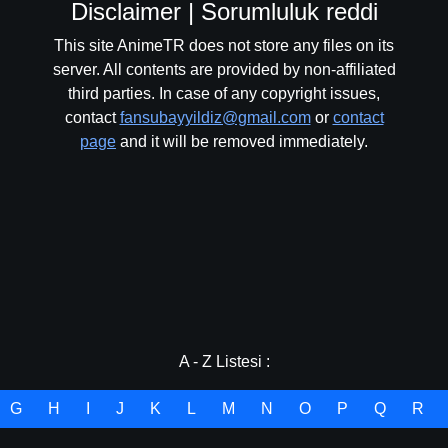
Disclaimer | Sorumluluk reddi
This site AnimeTR does not store any files on its
server. All contents are provided by non-affiliated
third parties. In case of any copyright issues,
contact
fansubayyildiz@gmail.com
or
contact
page
and it will be removed immediately.
A - Z Listesi :
G
H
I
J
K
L
M
N
O
P
Q
R