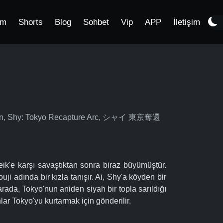
im
Shorts
Blog
Sohbet
Vip
APP
İletişim
hen, Shy: Tokyo Recapture Arc, シャイ 東京奪還
ik'e karşı savaştıktan sonra biraz büyümüştür.
 adında bir kızla tanışır. Ai, Shy'a köyden bir
arada, Tokyo'nun aniden siyah bir topla sarıldığı
r Tokyo'yu kurtarmak için gönderilir.