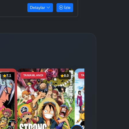
Detaylar
İzle
7.1
TAMAMLANDI
8.0
TAMAMLANDI
7.4