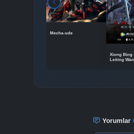
Mecha-ude
Xiong Bing 
Leiting Wa
Yorumlar