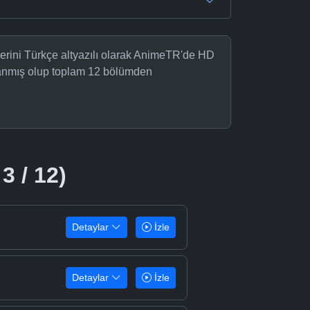
erini Türkçe altyazılı olarak AnimeTR'de HD
nlanmış olup toplam 12 bölümden
3 / 12)
Detaylar
İzle
Detaylar
İzle