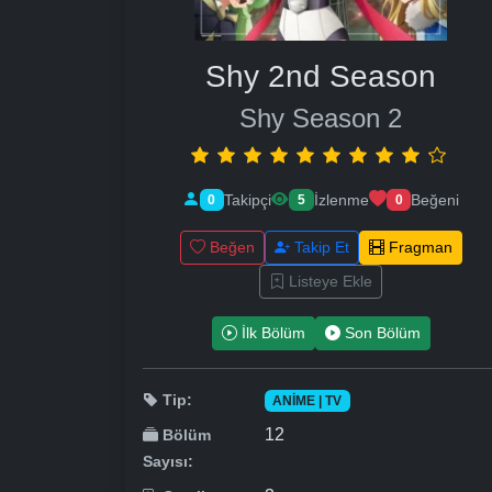
Shy 2nd Season
Shy Season 2
Takipçi
İzlenme
Beğeni
0
5
0
Beğen
Takip Et
Fragman
Listeye Ekle
İlk Bölüm
Son Bölüm
Tip:
ANIME | TV
12
Bölüm
Sayısı: