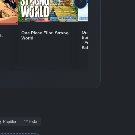
One Piece Movie 09:
One Piece Film: Strong
5:
Episode of Chopper Plus
World
- Fuyu ni Saku, Kiseki no
Sakura
Popüler
Eski