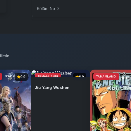
Bölüm No: 3
lirsin
0.0
TAMAMLANDI
6.9
TAMAMLANDI
Jiu Yang Wushen