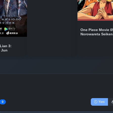
One Piece Movie 0
Norowareta Seiken
Lian 3:
n Jun
Yeni
0