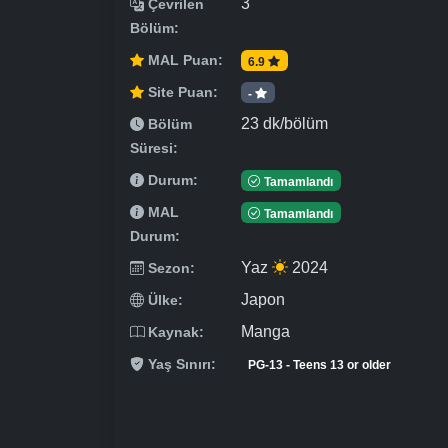
3
Çevrilen
Bölüm:
MAL Puan:
6.9
Site Puan:
-
23 dk/bölüm
Bölüm
Süresi:
Durum:
Tamamlandı
MAL
Tamamlandı
Durum:
Yaz
2024
Sezon:
Japon
Ülke:
Manga
Kaynak:
Yaş Sınırı:
PG-13 - Teens 13 or older