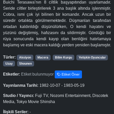
Buichi Terasawa’nın 8 ciltlik başyapıtından uyarlamadır.
Seride ciltler birleştirilerek 3 ana başlık altında işlenmiştir.
Cobra, ismi çok iyi bilinen bir korsandır. Ancak uzun bir
süredir ortalıkta görülmemektedir. Düşmanları tarafından
ortadan kaldırıldığı düşünülürken, O kendi hayatını ve
yüzünü değiştirmiş, hafızasını da sildirmiştir. Gördüğü bir
rüya sonucunda kendi kayıp olan benliğini hatırlamaya
başlamış ve eski macera kaldığı yerden yeniden başlamıştır.
Türler:
Aksiyon
Macera
Bilim Kurgu
Yetişkin Oyuncular
Uzay
Shounen
Etiketler:
Etiket bulunmuyor
Etiket Öner
Yayınlanma Tarihi:
1982-10-07 - 1983-05-19
Studio / Yayıncı:
Fuji TV, Nozomi Entertainment, Discotek
Media, Tokyo Movie Shinsha
İlişkili Seriler:
-