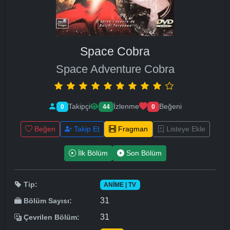
Space Cobra
Space Adventure Cobra
Takipçi
İzlenme
Beğeni
0
44
0
Beğen
Takip Et
Fragman
Listeye Ekle
İlk Bölüm
Son Bölüm
Tip:
ANIME | TV
31
Bölüm Sayısı:
31
Çevrilen Bölüm: