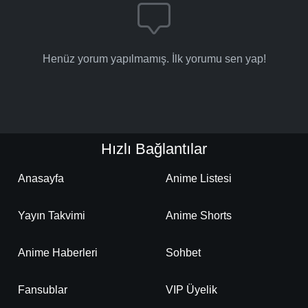
Detaylar
İzle
Bölüm No: 18
Henüz yorum yapılmamış. İlk yorumu sen yap!
Detaylar
İzle
Bölüm No: 19
Detaylar
İzle
Bölüm No: 20
Hızlı Bağlantılar
Detaylar
İzle
Bölüm No: 21
Anasayfa
Anime Listesi
Yayın Takvimi
Anime Shorts
Detaylar
İzle
Bölüm No: 22
Anime Haberleri
Sohbet
Detaylar
İzle
Bölüm No: 23
Fansublar
VIP Üyelik