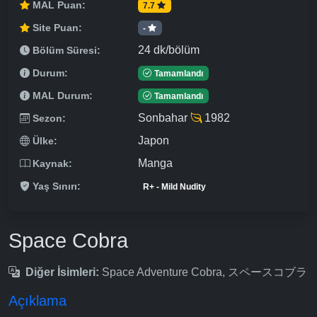
MAL Puan:
7.7
Site Puan:
-
24 dk/bölüm
Bölüm Süresi:
Durum:
Tamamlandı
MAL Durum:
Tamamlandı
Sonbahar
1982
Sezon:
Japon
Ülke:
Manga
Kaynak:
Yaş Sınırı:
R+ - Mild Nudity
Space Cobra
Diğer İsimleri:
Space Adventure Cobra, スペースコブラ
Açıklama