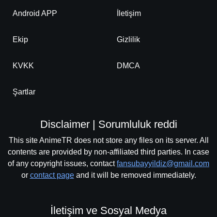
Detaylar
İzle
Android APP
İletişim
Bölüm No: 24
Ekip
Gizlilik
Detaylar
İzle
Bölüm No: 25
KVKK
DMCA
Detaylar
İzle
Bölüm No: 26
Şartlar
Detaylar
İzle
Bölüm No: 27
Disclaimer | Sorumluluk reddi
This site AnimeTR does not store any files on its server. All
contents are provided by non-affiliated third parties. In case
Detaylar
İzle
Bölüm No: 28
of any copyright issues, contact
fansubayyildiz@gmail.com
or
contact page
and it will be removed immediately.
Detaylar
İzle
Bölüm No: 29
İletişim ve Sosyal Medya