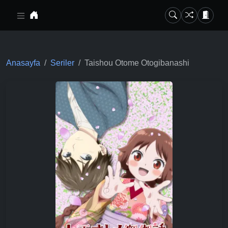
Ana içeriğe geç
Anasayfa
Seriler
Taishou Otome Otogibanashi