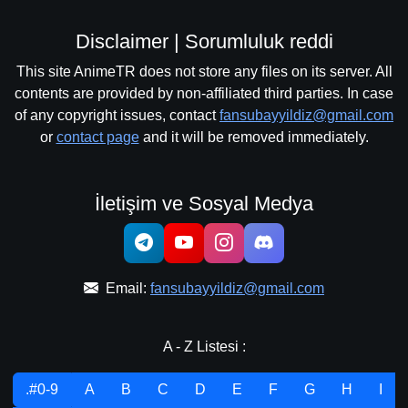
Disclaimer | Sorumluluk reddi
This site AnimeTR does not store any files on its server. All
contents are provided by non-affiliated third parties. In case
of any copyright issues, contact
fansubayyildiz@gmail.com
or
contact page
and it will be removed immediately.
İletişim ve Sosyal Medya
Email:
fansubayyildiz@gmail.com
A - Z Listesi :
.#0-9
A
B
C
D
E
F
G
H
I