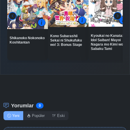
Bölüm No: 8
Detaylar
İzle
Bölüm No: 9
Kyoukai no Kanata:
Kono Subarashii
Shikanoko Nokonoko
Idol Saiban! Mayoi
Sekai ni Shukufuku
Detaylar
İzle
Koshitantan
Bölüm No: 10
Nagara mo Kimi wo
wo! 3: Bonus Stage
Sabaku Tami
Detaylar
İzle
Bölüm No: 11
Detaylar
İzle
Bölüm No: 12
Yorumlar
0
Yeni
Popüler
Eski