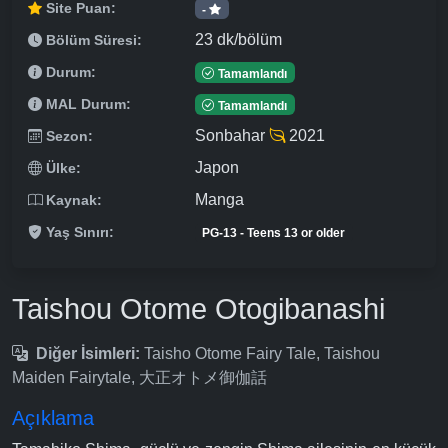
Site Puan:
-
23 dk/bölüm
Bölüm Süresi:
Durum:
Tamamlandı
MAL Durum:
Tamamlandı
Sonbahar
2021
Sezon:
Japon
Ülke:
Manga
Kaynak:
Yaş Sınırı:
PG-13 - Teens 13 or older
Taishou Otome Otogibanashi
Diğer İsimleri:
Taisho Otome Fairy Tale, Taishou
Maiden Fairytale, 大正オトメ御伽話
Açıklama