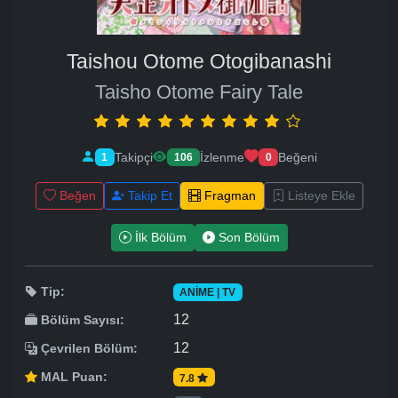
Taishou Otome Otogibanashi
Taisho Otome Fairy Tale
Takipçi
İzlenme
Beğeni
1
106
0
Beğen
Takip Et
Fragman
Listeye Ekle
İlk Bölüm
Son Bölüm
Tip:
ANIME | TV
12
Bölüm Sayısı:
12
Çevrilen Bölüm:
MAL Puan:
7.8