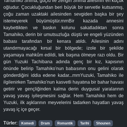
Tamahiko Shima, güçlü ve zengin Shima ailesinin en küçük
oğludur. Çocukluğundan beri büyük bir servetle kutsanmış,
çoğu zaman uzaktaki ailesinden sevgiden başka bir şey
istemeyerek büyümüştür.rnrnBir kazada annesini
kaybettikten ve baskın kolunu sakatladıktan sonra
Tamahiko, derin bir umutsuzluğa düştü ve engeli yüzünden
babası tarafından bir kenara atıldı. Ailesinin adını
utandırmayacağı kırsal bir bölgede; izole bir şekilde
yaşamaya mahkûm edildi, tek başına ölmeye razı oldu. Bir
gün Yuzuki Tachibana adında genç bir kız, kapısının
önünde belirip Tamahiko'nun babasının onu gelini olarak
gönderdiğini iddia edene kadar...rnrnYuzuki, Tamahiko ile
ilgilenirken Tamahiko'nun kasvetli hayatına bir bahar havası
getirir ve gençliğinden kalma derin duygusal yaralarının
yavaş yavaş iyileşmesini sağlar. Hem Tamahiko hem de
Yuzuki, ilk aşklarının meyvelerini tadarken hayatları yavaş
yavaş iç içe geçer.
Türler:
Komedi
Dram
Romantik
Tarihi
Shounen