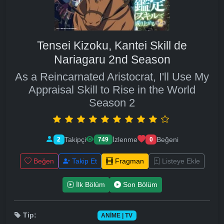
Tensei Kizoku, Kantei Skill de
Nariagaru 2nd Season
As a Reincarnated Aristocrat, I'll Use My
Appraisal Skill to Rise in the World
Season 2
Takipçi
İzlenme
Beğeni
2
749
0
Beğen
Takip Et
Fragman
Listeye Ekle
İlk Bölüm
Son Bölüm
Tip:
ANIME | TV