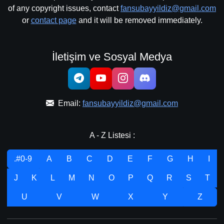
of any copyright issues, contact
fansubayyildiz@gmail.com
or
contact page
and it will be removed immediately.
İletişim ve Sosyal Medya
Email:
fansubayyildiz@gmail.com
A - Z Listesi :
.#0-9
A
B
C
D
E
F
G
H
I
J
K
L
M
N
O
P
Q
R
S
T
U
V
W
X
Y
Z