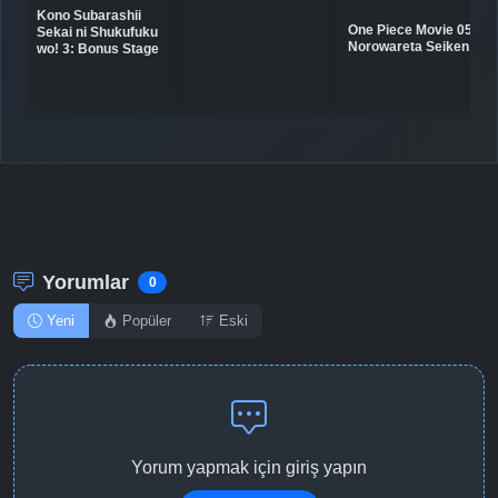
Kono Subarashii
One Piece Movie 05:
Sekai ni Shukufuku
Detaylar
İzle
Bölüm No: 10
Norowareta Seiken
wo! 3: Bonus Stage
Detaylar
İzle
Bölüm No: 11
Detaylar
İzle
Bölüm No: 12
Yorumlar
0
Yeni
Popüler
Eski
Yorum yapmak için giriş yapın