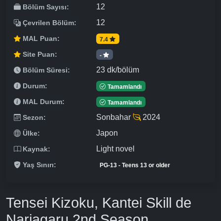
12
Bölüm Sayısı:
12
Çevrilen Bölüm:
MAL Puan:
7.4
Site Puan:
-
23 dk/bölüm
Bölüm Süresi:
Durum:
Tamamlandı
MAL Durum:
Tamamlandı
Sonbahar
2024
Sezon:
Japon
Ülke:
Light novel
Kaynak:
Yaş Sınırı:
PG-13 - Teens 13 or older
Tensei Kizoku, Kantei Skill de
Nariagaru 2nd Season