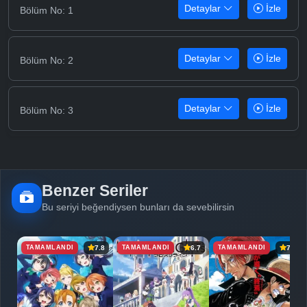
Detaylar
İzle
Bölüm No: 1
Detaylar
İzle
Bölüm No: 2
Detaylar
İzle
Bölüm No: 3
Benzer Seriler
Bu seriyi beğendiysen bunları da sevebilirsin
TAMAMLANDI
TAMAMLANDI
TAMAMLANDI
7.8
6.7
7.8