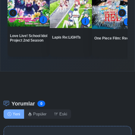
Love Live! School Idol
Lapis Re:LiGHTs
One Piece Film: Red
Project 2nd Season
Yorumlar
0
Yeni
Popüler
Eski