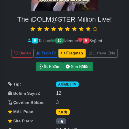
The iDOLM@STER Million Live!
Takipçi
İzlenme
Beğeni
0
10
0
Beğen
Takip Et
Fragman
Listeye Ekle
İlk Bölüm
Son Bölüm
Tip:
ANIME | TV
12
Bölüm Sayısı:
3
Çevrilen Bölüm:
MAL Puan:
7.0
Site Puan:
-