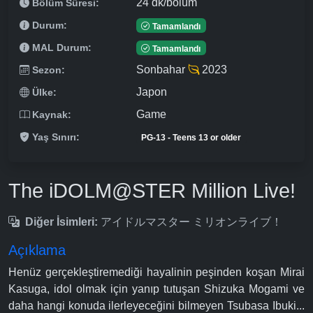
24 dk/bölüm
Bölüm Süresi:
Durum:
Tamamlandı
MAL Durum:
Tamamlandı
Sonbahar
2023
Sezon:
Japon
Ülke:
Game
Kaynak:
Yaş Sınırı:
PG-13 - Teens 13 or older
The iDOLM@STER Million Live!
Diğer İsimleri:
アイドルマスター ミリオンライブ！
Açıklama
Henüz gerçekleştiremediği hayalinin peşinden koşan Mirai
Kasuga, idol olmak için yanıp tutuşan Shizuka Mogami ve
daha hangi konuda ilerleyeceğini bilmeyen Tsubasa Ibuki...