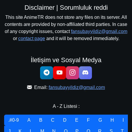
Disclaimer | Sorumluluk reddi
This site AnimeTR does not store any files on its server. All
contents are provided by non-affiliated third parties. In case
of any copyright issues, contact
fansubayyildiz@gmail.com
or
contact page
and it will be removed immediately.
İletişim ve Sosyal Medya
Email:
fansubayyildiz@gmail.com
A - Z Listesi :
.#0-9
A
B
C
D
E
F
G
H
I
J
K
L
M
N
O
P
Q
R
S
T