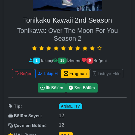
Tonikaku Kawaii 2nd Season
Tonikawa: Over The Moon For You
Season 2
Takipçi
İzlenme
Beğeni
1
19
0
Beğen
Takip Et
Fragman
Listeye Ekle
İlk Bölüm
Son Bölüm
Tip:
ANIME | TV
12
Bölüm Sayısı:
12
Çevrilen Bölüm: