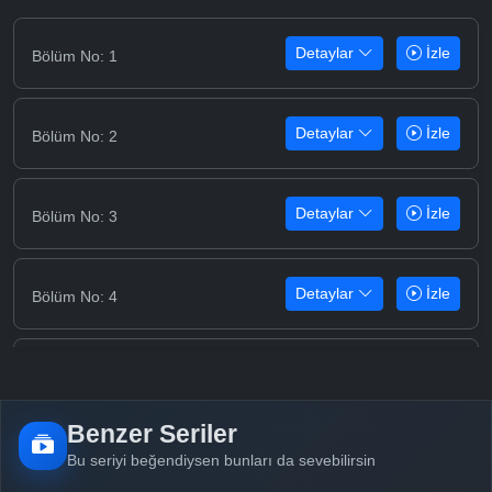
Detaylar
İzle
Bölüm No: 1
Detaylar
İzle
Bölüm No: 2
Detaylar
İzle
Bölüm No: 3
Detaylar
İzle
Bölüm No: 4
Detaylar
İzle
Bölüm No: 5
Benzer Seriler
Detaylar
İzle
Bölüm No: 6
Bu seriyi beğendiysen bunları da sevebilirsin