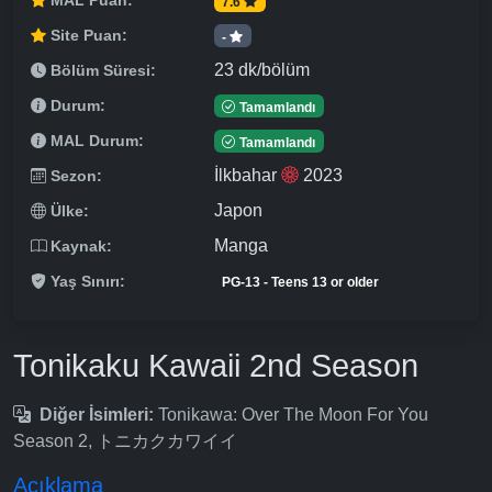
MAL Puan:
7.6
Site Puan:
-
23 dk/bölüm
Bölüm Süresi:
Durum:
Tamamlandı
MAL Durum:
Tamamlandı
İlkbahar
2023
Sezon:
Japon
Ülke:
Manga
Kaynak:
Yaş Sınırı:
PG-13 - Teens 13 or older
Tonikaku Kawaii 2nd Season
Diğer İsimleri:
Tonikawa: Over The Moon For You
Season 2, トニカクカワイイ
Açıklama