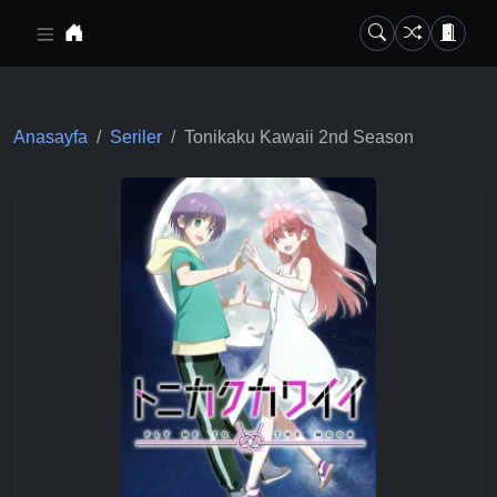
Ana içeriğe geç
Anasayfa
Seriler
Tonikaku Kawaii 2nd Season