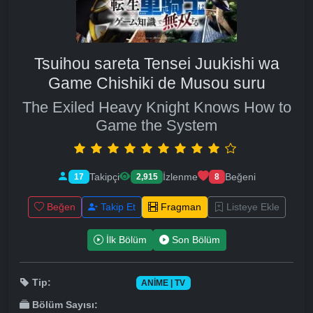
Tsuihou sareta Tensei Juukishi wa
Game Chishiki de Musou suru
The Exiled Heavy Knight Knows How to
Game the System
Takipçi
İzlenme
Beğeni
17
2,915
8
Beğen
Takip Et
Fragman
Listeye Ekle
İlk Bölüm
Son Bölüm
Tip:
ANIME | TV
Bölüm Sayısı: