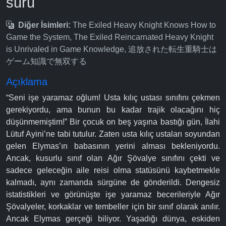
suru
Diğer İsimleri:
The Exiled Heavy Knight Knows How to
Game the System, The Exiled Reincarnated Heavy Knight
is Unrivaled in Game Knowledge, 追放された転生重騎士は
ゲーム知識で無双する
Açıklama
“Seni işe yaramaz oğlum! Usta kılıç ustası sınıfını çekmen
gerekiyordu, ama bunun bu kadar trajik olacağını hiç
düşünmemiştim!” Bir çocuk on beş yaşına bastığı gün, İlahi
Lütuf Ayini’ne tabi tutulur. Zaten usta kılıç ustaları soyundan
gelen Elymas’ın babasının yerini alması bekleniyordu.
Ancak, kusurlu sınıf olan Ağır Şövalye sınıfını çekti ve
sadece geleceğin aile reisi olma statüsünü kaybetmekle
kalmadı, aynı zamanda sürgüne de gönderildi. Dengesiz
istatistikleri ve görünüşte işe yaramaz becerileriyle Ağır
Şövalyeler, korkaklar ve tembeller için bir sınıf olarak anılır.
Ancak Elymas gerçeği biliyor. Yaşadığı dünya, eskiden