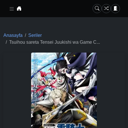
Ana içeriğe geç
Anasayfa
Seriler
Tsuihou sareta Tensei Juukishi wa Game C...