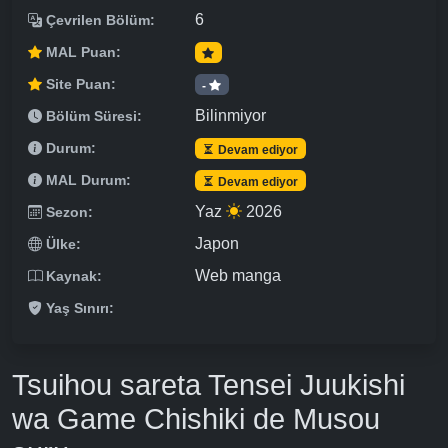
6
Çevrilen Bölüm:
MAL Puan:
Site Puan:
-
Bilinmiyor
Bölüm Süresi:
Durum:
Devam ediyor
MAL Durum:
Devam ediyor
Yaz
2026
Sezon:
Japon
Ülke:
Web manga
Kaynak:
Yaş Sınırı:
Tsuihou sareta Tensei Juukishi
wa Game Chishiki de Musou