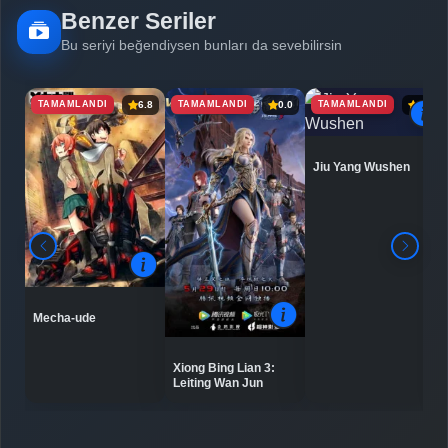
Benzer Seriler
Detaylar
İzle
Bölüm No: 6
Bu seriyi beğendiysen bunları da sevebilirsin
TAMAMLANDI
TAMAMLANDI
TAMAMLANDI
6.8
0.0
6.9
Jiu Yang Wushen
Mecha-ude
Xiong Bing Lian 3:
Leiting Wan Jun