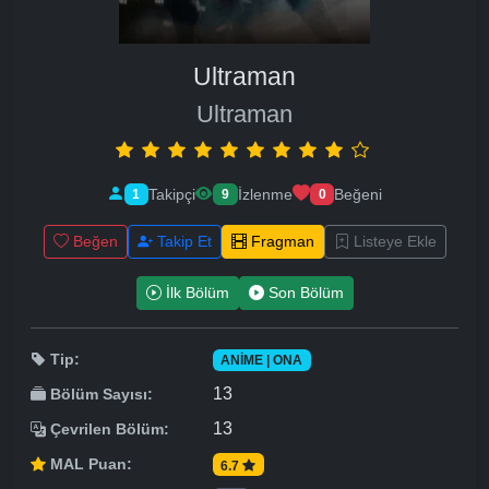
Ultraman
Ultraman
Takipçi
İzlenme
Beğeni
1
9
0
Beğen
Takip Et
Fragman
Listeye Ekle
İlk Bölüm
Son Bölüm
Tip:
ANIME | ONA
13
Bölüm Sayısı:
13
Çevrilen Bölüm:
MAL Puan:
6.7