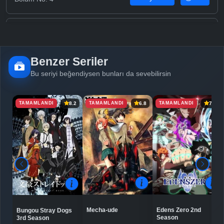
Detaylar
İzle
Bölüm No: 5
Benzer Seriler
Detaylar
İzle
Bölüm No: 6
Bu seriyi beğendiysen bunları da sevebilirsin
TAMAMLANDI
TAMAMLANDI
TAMAMLANDI
8.2
6.8
7.4
Detaylar
İzle
Bölüm No: 7
Detaylar
İzle
Bölüm No: 8
Detaylar
İzle
Bölüm No: 9
Mecha-ude
Edens Zero 2nd
Bungou Stray Dogs
Detaylar
İzle
Season
Bölüm No: 10
3rd Season