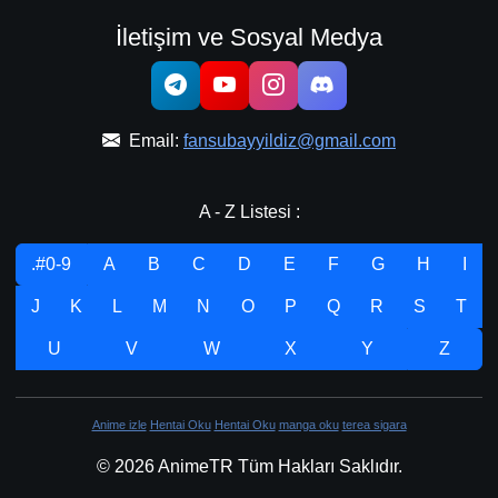
İletişim ve Sosyal Medya
Email:
fansubayyildiz@gmail.com
A - Z Listesi :
.#0-9
A
B
C
D
E
F
G
H
I
J
K
L
M
N
O
P
Q
R
S
T
U
V
W
X
Y
Z
Anime izle
Hentai Oku
Hentai Oku
manga oku
terea sigara
© 2026 AnimeTR Tüm Hakları Saklıdır.