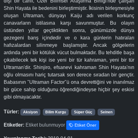
dışı bir canlı, Özel Bilimsel Araştırma Birliği'nde çalışan
Shin Hayata ile bedenini birleştirmiştir. İkisinin birleşmesiyle
oluşan Ultraman, dünyayı Kaiju adı verilen korkunç
canavarların istilasına karşı savunmuştur. Bu olayın
üstünden yıllar geçtiktikten sonra, günümüzde dünya
gezegeni barış içindedir ve o kara günlerin hatıraları
hafızalardan silinmeye başlamıştır. Ancak gölgelerin
ardında yeni bir kötülük vücut bulmaktadır. Bu tehditle başa
çıkabilecek tek kişi ise yeni bir tür kahraman, yeni bir tür
Ultraman'dir. Shinjiro, efsanevi kahraman Shin Hayata'nın
oğlu olmasını hariç tutarsak son derece sıradan bir gençtir.
Babasının "Ultraman Factor"ü ona devrettiğini ve inanılmaz
bir güce sahip olduğunu öğrendiğindeyse hiçbir şey eskisi
gibi olmayacaktır.
Türler:
Aksiyon
Bilim Kurgu
Süper Güç
Seinen
Etiketler:
Etiket bulunmuyor
Etiket Öner