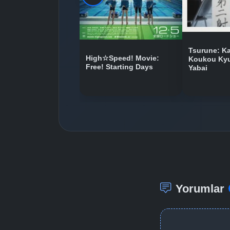
Tsurune: K
High☆Speed! Movie:
Koukou Kyu
Free! Starting Days
Yabai
Yorumlar