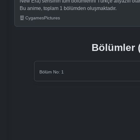
New Era) serisinin tüm bölümlerini Türkçe altyazılı ola
Bu anime, toplam 1 bölümden oluşmaktadır.
CygamesPictures
Bölümler (
Bölüm No: 1