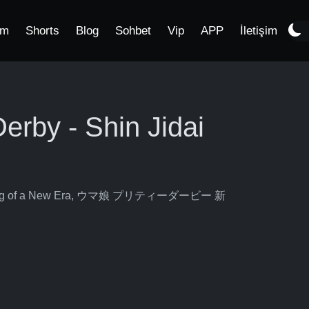
im
Shorts
Blog
Sohbet
Vip
APP
İletişim
rby - Shin Jidai
inning of a New Era, ウマ娘 プリティーダービー 新