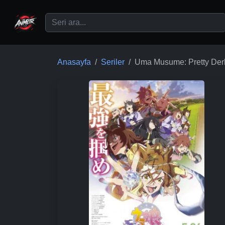
Ana içeriğe geç
Anasayfa
Seriler
Uma Musume: Pretty Derby