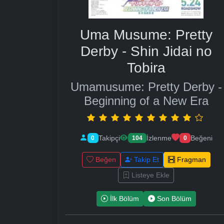
Uma Musume: Pretty
Derby - Shin Jidai no
Tobira
Umamusume: Pretty Derby -
Beginning of a New Era
Takipçi
İzlenme
Beğeni
0
104
0
Beğen
Takip Et
Fragman
Listeye Ekle
İlk Bölüm
Son Bölüm