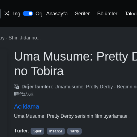
İng
Orj
Anasayfa
Seriler
Bölümler
Takv
 - Shin Jidai no...
Uma Musume: Pretty De
no Tobira
Diğer İsimleri:
Umamusume: Pretty Derby - Beg
時代の扉
Açıklama
Uma Musume: Pretty Derby serisinin film uyarlaması .
Türler:
Spor
İnsanSI
Yarış