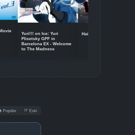
 Movie
Yuri!!! on Ice: Yuri
Haikyuu!! Riku vs. Kuu
Plisetsky GPF in
Barcelona EX - Welcome
to The Madness
Popüler
Eski