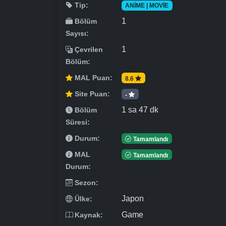
Tip:
ANIME | MOVIE
1
Bölüm
Sayısı:
1
Çevrilen
Bölüm:
MAL Puan:
8.6
Site Puan:
-
1 sa 47 dk
Bölüm
Süresi:
Durum:
Tamamlandı
MAL
Tamamlandı
Durum:
Sezon:
Japon
Ülke:
Game
Kaynak: