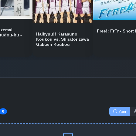
azemai
Free!: FrFr - Short
Haikyuu!! Karasuno
udou-bu -
Koukou vs. Shiratorizawa
Gakuen Koukou
Yeni
0