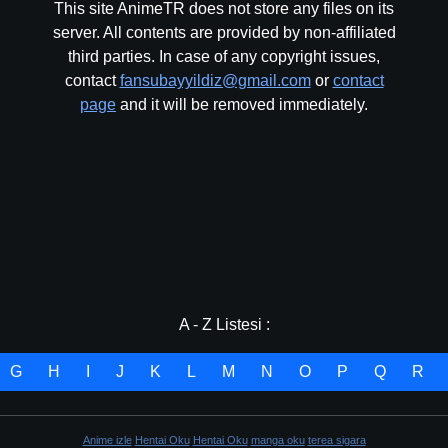
This site AnimeTR does not store any files on its
server. All contents are provided by non-affiliated
third parties. In case of any copyright issues,
contact
fansubayyildiz@gmail.com
or
contact
page
and it will be removed immediately.
A - Z Listesi :
G
H
I
J
K
L
M
N
O
P
Q
R
Anime izle
Hentai Oku
Hentai Oku
manga oku
terea sigara