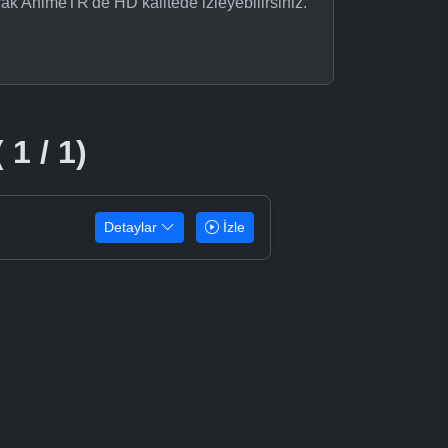
rak AnimeTR'de HD kalitede izleyebilirsiniz.
 1 / 1)
Detaylar
İzle