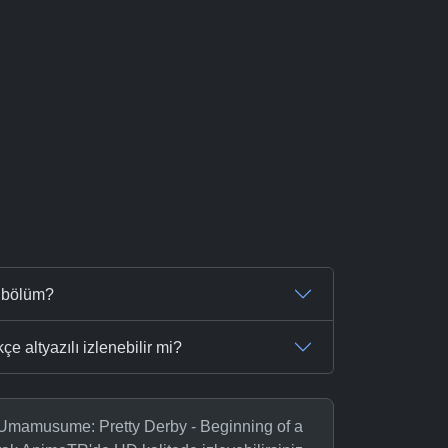
ç bölüm?
 altyazılı izlenebilir mi?
Umamusume: Pretty Derby - Beginning of a