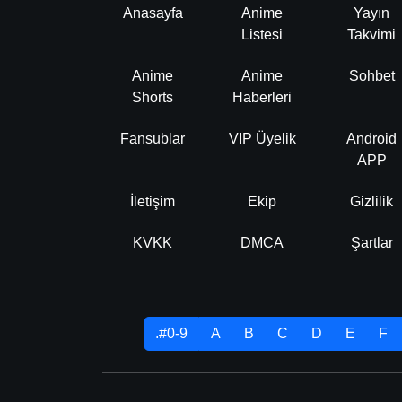
Anasayfa
Anime
Yayın
Listesi
Takvimi
Anime
Anime
Sohbet
Shorts
Haberleri
Fansublar
VIP Üyelik
Android
APP
İletişim
Ekip
Gizlilik
KVKK
DMCA
Şartlar
.#0-9
A
B
C
D
E
F