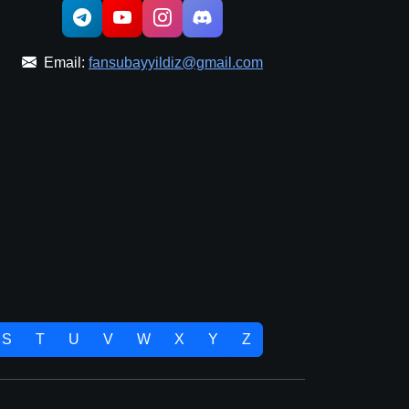
Email:
fansubayyildiz@gmail.com
S
T
U
V
W
X
Y
Z