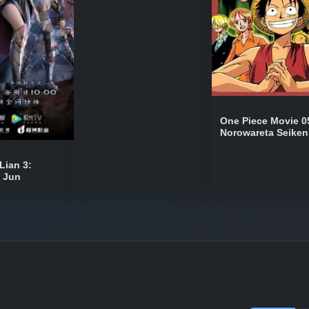
Bölüm No: 10
Bölüm No: 11
One Piece Movie 0
Norowareta Seiken
Bölüm No: 12
Lian 3:
n Jun
Bölüm No: 13