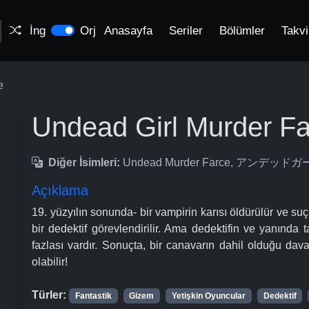
İng
Orj
Anasayfa
Seriler
Bölümler
Takv
e
Undead Girl Murder F
Diğer İsimleri:
Undead Murder Farce, アン
Açıklama
19. yüzyılın sonunda- bir vampirin karısı öldürülür ve su
bir dedektif görevlendirilir. Ama dedektifin ve yanında 
fazlası vardır. Sonuçta, bir canavarın dahil olduğu dav
olabilir!
Türler:
Fantastik
Gizem
Yetişkin Oyuncular
Dedektif