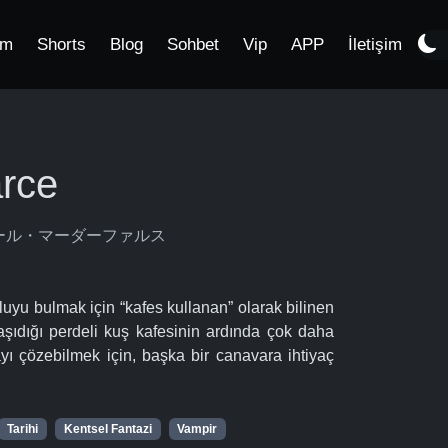
im
Shorts
Blog
Sohbet
Vip
APP
İletişim
arce
デッドガール・マーダーファルス
çluyu bulmak için “kafes kullanan” olarak bilinen
taşıdığı perdeli kuş kafesinin ardında çok daha
ayı çözebilmek için, başka bir canavara ihtiyaç
Tarihi
Kentsel Fantazi
Vampir