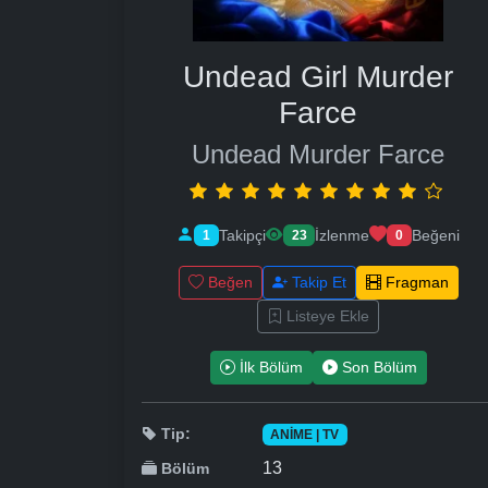
Undead Girl Murder
Farce
Undead Murder Farce
Takipçi
İzlenme
Beğeni
1
23
0
Beğen
Takip Et
Fragman
Listeye Ekle
İlk Bölüm
Son Bölüm
Tip:
ANIME | TV
13
Bölüm