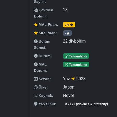
Sayısı:
13
Çevrilen
Bölüm:
MAL Puan:
7.9
Site Puan:
-
22 dk/bölüm
Bölüm
Süresi:
Durum:
Tamamlandı
MAL
Tamamlandı
Durum:
Yaz
2023
Sezon:
Japon
Ülke:
Novel
Kaynak:
Yaş Sınırı:
R - 17+ (violence & profanity)