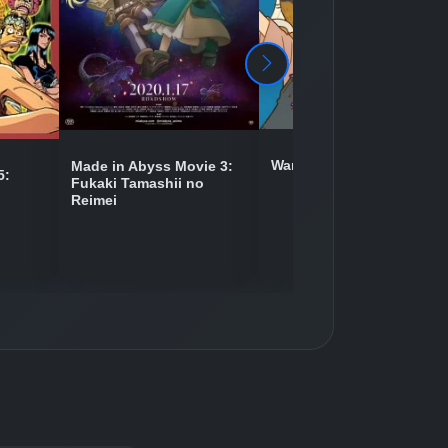
Detaylar
İzle
Detaylar
İzle
Wan Sheng Jie 2
Made in Abyss Movie 3:
5:
Fukaki Tamashii no
Reimei
Detaylar
İzle
Detaylar
İzle