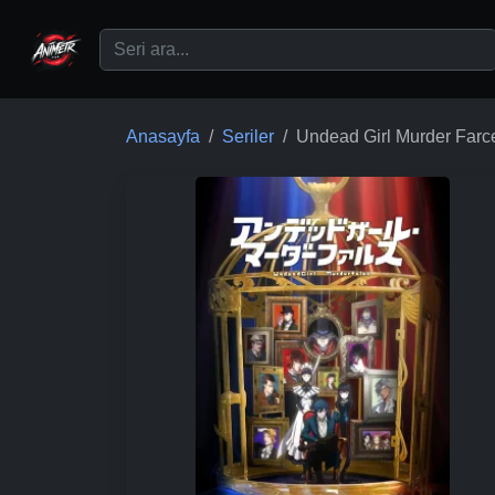
Ana içeriğe geç
Anasayfa
Seriler
Undead Girl Murder Farc