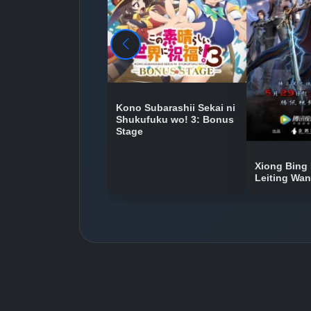
Kono Subarashii Sekai ni
Shukufuku wo! 3: Bonus
Stage
Xiong Bing 
Leiting Wa